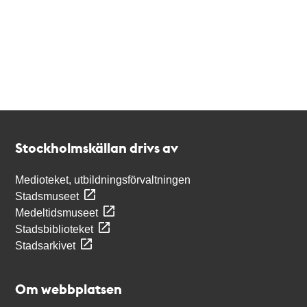
Kontakt
Stockholmskällan
Stockholmskällan drivs av
Medioteket, utbildningsförvaltningen
Stadsmuseet
Medeltidsmuseet
Stadsbiblioteket
Stadsarkivet
Om webbplatsen