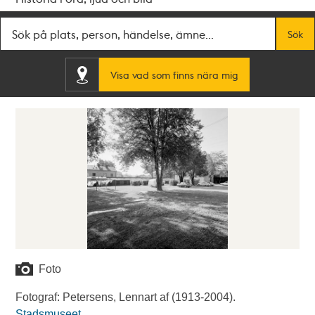
Fritextsök
Sök
Visa vad som finns nära mig
Foto
Fotograf: Petersens, Lennart af (1913-2004).
Stadsmuseet