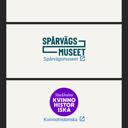
Spårvägsmuseet
Kvinnohistoriska