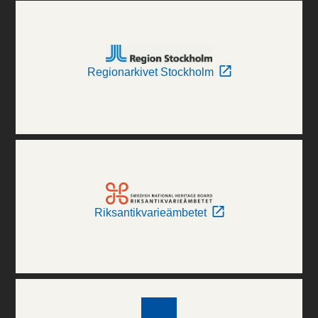
Regionarkivet Stockholm
Riksantikvarieämbetet