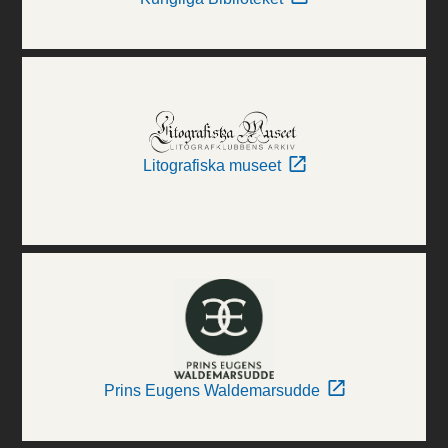
Litografiska museet
Prins Eugens Waldemarsudde