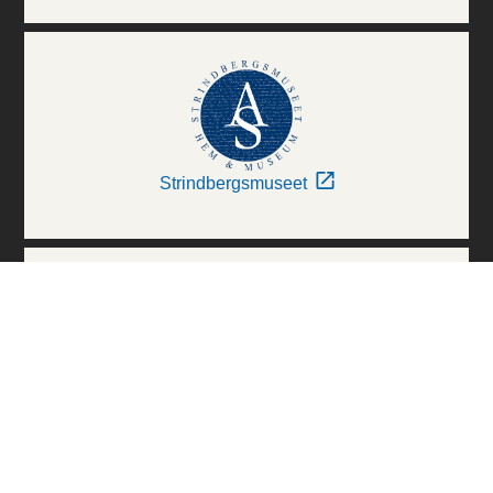
Strindbergsmuseet
Thielska Galleriet