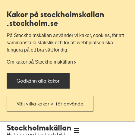
Kakor på stockholmskallan
.stockholm.se
På Stockholmskällan använder vi kakor, cookies, för att
sammanställa statistik och för att webbplatsen ska
fungera på ett bra sätt för dig.
Om kakor på Stockholmskällan
Godkänn alla kakor
Välj vilka kakor vi får använda
Till
Till
Stockholmskällan
navigationen
huvudinnehållet
Historia i ord, ljud och bild