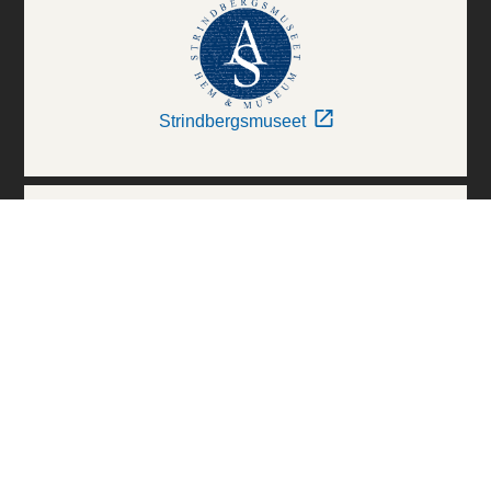
Strindbergsmuseet
Thielska Galleriet