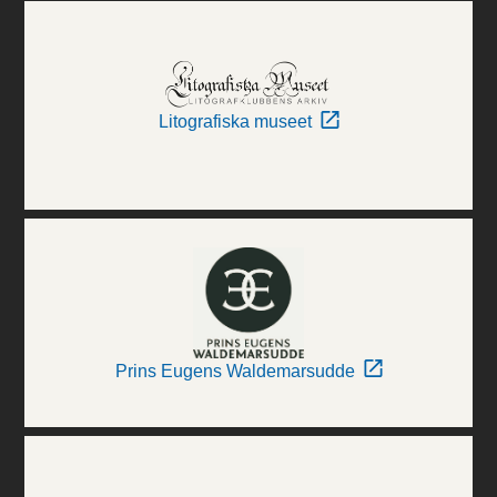
Litografiska museet
Prins Eugens Waldemarsudde