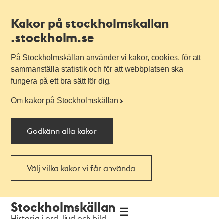
Kakor på stockholmskallan
.stockholm.se
På Stockholmskällan använder vi kakor, cookies, för att
sammanställa statistik och för att webbplatsen ska
fungera på ett bra sätt för dig.
Om kakor på Stockholmskällan
Godkänn alla kakor
Välj vilka kakor vi får använda
Till
Till
Stockholmskällan
navigationen
huvudinnehållet
Historia i ord, ljud och bild