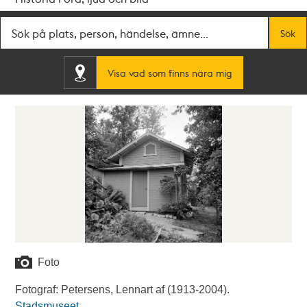
Fritextsök
Sök
Visa vad som finns nära mig
Foto
Fotograf: Petersens, Lennart af (1913-2004).
Stadsmuseet