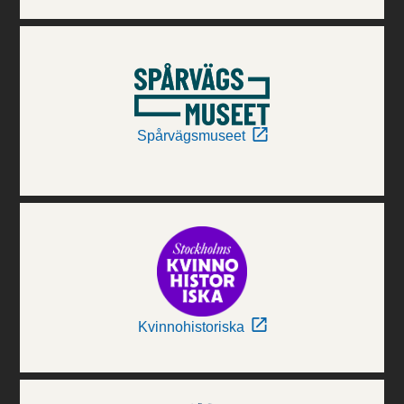
Spårvägsmuseet
Kvinnohistoriska