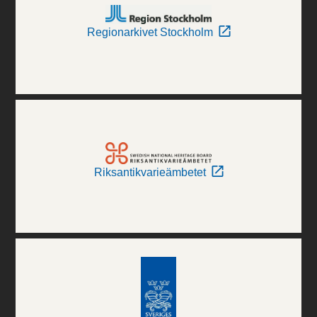
Regionarkivet Stockholm
Riksantikvarieämbetet