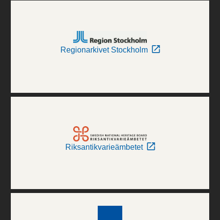
Regionarkivet Stockholm
Riksantikvarieämbetet