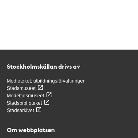
Kontakt
Stockholmskällan
Stockholmskällan drivs av
Medioteket, utbildningsförvaltningen
Stadsmuseet
Medeltidsmuseet
Stadsbiblioteket
Stadsarkivet
Om webbplatsen