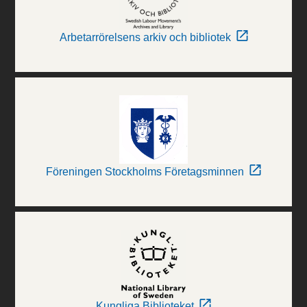
Arbetarrörelsens arkiv och bibliotek
Föreningen Stockholms Företagsminnen
Kungliga Biblioteket