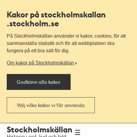
Kakor på stockholmskallan
.stockholm.se
På Stockholmskällan använder vi kakor, cookies, för att
sammanställa statistik och för att webbplatsen ska
fungera på ett bra sätt för dig.
Om kakor på Stockholmskällan
Godkänn alla kakor
Välj vilka kakor vi får använda
Till
Till
Stockholmskällan
navigationen
huvudinnehållet
Historia i ord, ljud och bild