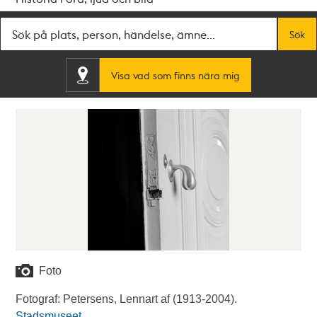
Fritextsök
Sök
Visa vad som finns nära mig
Foto
Fotograf: Petersens, Lennart af (1913-2004).
Stadsmuseet