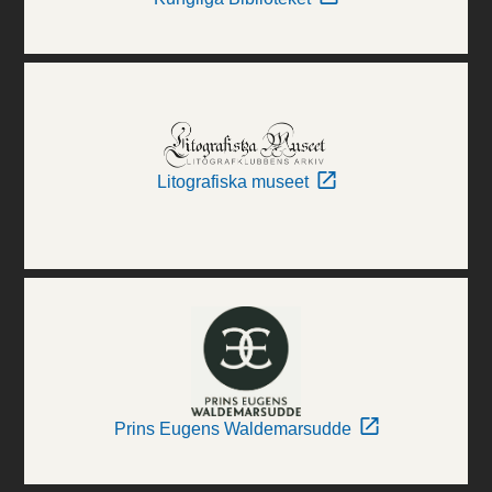
Litografiska museet
Prins Eugens Waldemarsudde