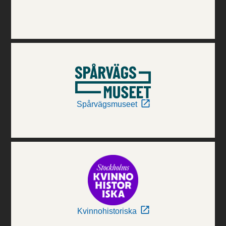
Spårvägsmuseet
Kvinnohistoriska