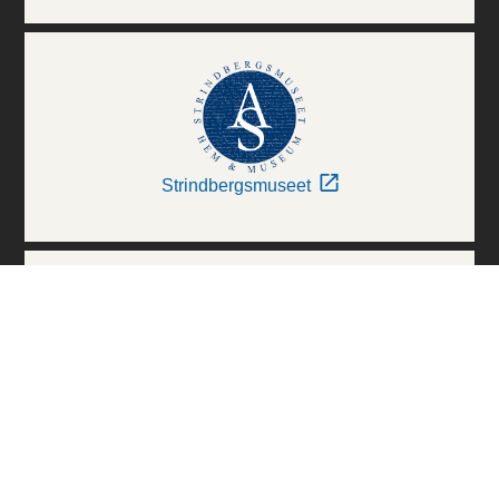
Strindbergsmuseet
Thielska Galleriet