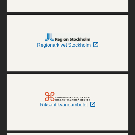
Regionarkivet Stockholm
Riksantikvarieämbetet