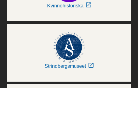
Kvinnohistoriska
Strindbergsmuseet
Thielska Galleriet