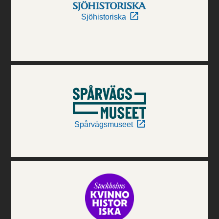
Sjöhistoriska
Spårvägsmuseet