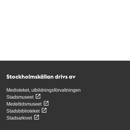
Kontakt
Stockholmskällan
Stockholmskällan drivs av
Medioteket, utbildningsförvaltningen
Stadsmuseet
Medeltidsmuseet
Stadsbiblioteket
Stadsarkivet