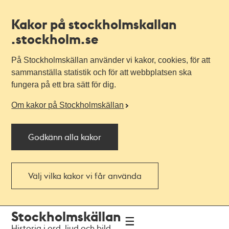
Kakor på stockholmskallan
.stockholm.se
På Stockholmskällan använder vi kakor, cookies, för att
sammanställa statistik och för att webbplatsen ska
fungera på ett bra sätt för dig.
Om kakor på Stockholmskällan
Godkänn alla kakor
Välj vilka kakor vi får använda
Till
Till
Stockholmskällan
navigationen
huvudinnehållet
Historia i ord, ljud och bild