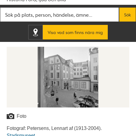
Fritextsök
Sök
Visa vad som finns nära mig
Foto
Fotograf: Petersens, Lennart af (1913-2004).
Stadsmuseet