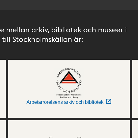
 mellan arkiv, bibliotek och museer i
till Stockholmskällan är:
Arbetarrörelsens arkiv och bibliotek