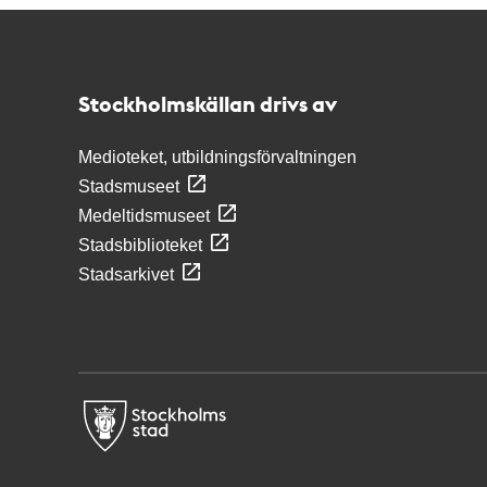
Kontakt
Stockholmskällan
Stockholmskällan drivs av
Medioteket, utbildningsförvaltningen
Stadsmuseet
Medeltidsmuseet
Stadsbiblioteket
Stadsarkivet