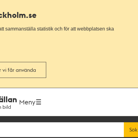
ockholm.se
tt sammanställa statistik och för att webbplatsen ska
or vi får använda
ällan
Meny
h bild
Sök