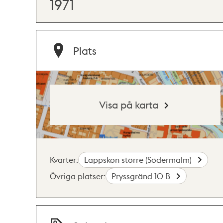
1971
Plats
Visa på karta
Kvarter:
Lappskon större (Södermalm)
Övriga platser:
Pryssgränd 10 B