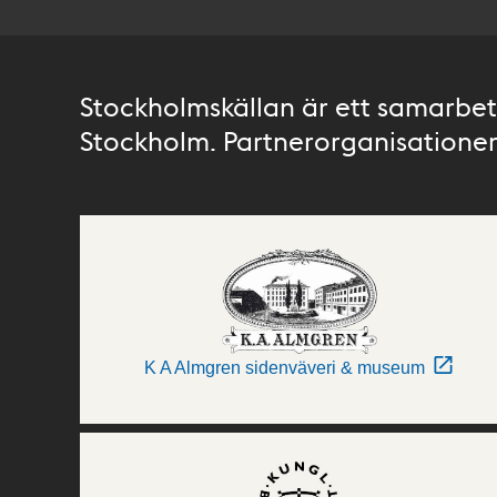
Stockholmskällan är ett samarbete
Stockholm. Partnerorganisationer 
K A Almgren sidenväveri & museum