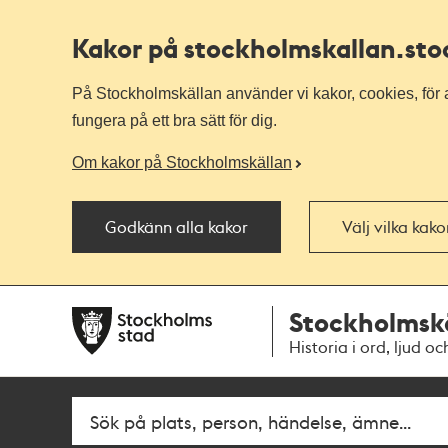
Kakor på stockholmskallan
.st
På Stockholmskällan använder vi kakor, cookies, för a
fungera på ett bra sätt för dig.
Om kakor på Stockholmskällan
Godkänn alla kakor
Välj vilka kak
Till
Till
Stockholmsk
navigationen
huvudinnehållet
Historia i ord, ljud oc
Fritextsök