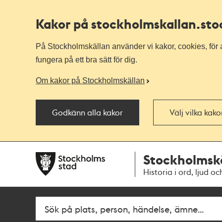
Kakor på stockholmskallan
.st
På Stockholmskällan använder vi kakor, cookies, för a
fungera på ett bra sätt för dig.
Om kakor på Stockholmskällan
Godkänn alla kakor
Välj vilka kak
Till
Till
Stockholmsk
navigationen
huvudinnehållet
Historia i ord, ljud oc
Fritextsök