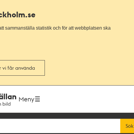
ockholm.se
tt sammanställa statistik och för att webbplatsen ska
or vi får använda
ällan
Meny
h bild
Sök