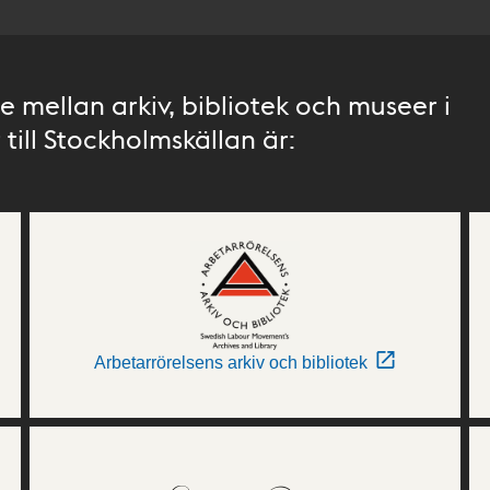
 mellan arkiv, bibliotek och museer i
till Stockholmskällan är:
Arbetarrörelsens arkiv och bibliotek