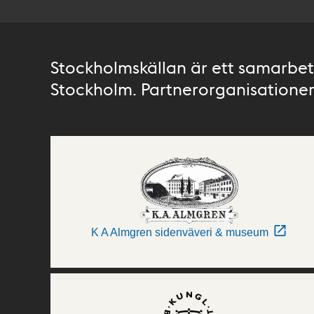
Stockholmskällan är ett samarbete
Stockholm. Partnerorganisationer 
K A Almgren sidenväveri & museum