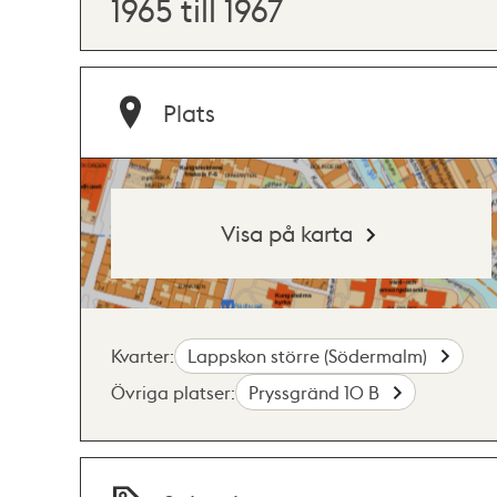
1965 till 1967
Plats
Visa på karta
Kvarter:
Lappskon större (Södermalm)
Övriga platser:
Pryssgränd 10 B