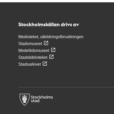
Kontakt
Stockholmskällan
Stockholmskällan drivs av
Medioteket, utbildningsförvaltningen
Stadsmuseet
Medeltidsmuseet
Stadsbiblioteket
Stadsarkivet