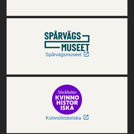
Spårvägsmuseet
Kvinnohistoriska