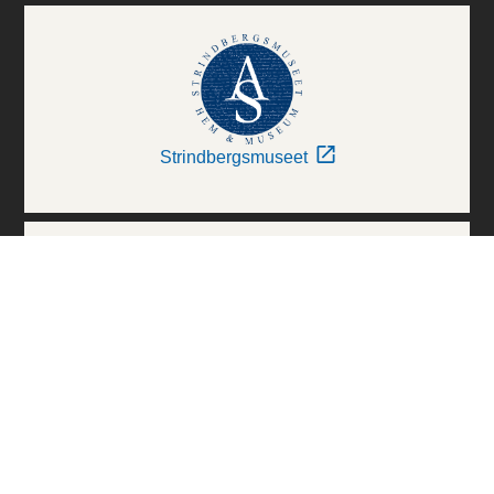
Strindbergsmuseet
Thielska Galleriet