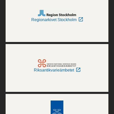
Regionarkivet Stockholm
Riksantikvarieämbetet