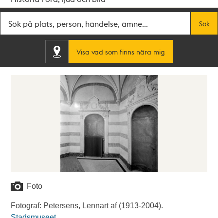
Fritextsök
Sök
Visa vad som finns nära mig
Foto
Fotograf: Petersens, Lennart af (1913-2004).
Stadsmuseet