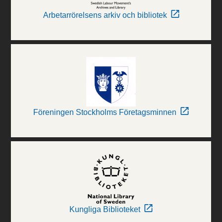
Arbetarrörelsens arkiv och bibliotek
Föreningen Stockholms Företagsminnen
Kungliga Biblioteket