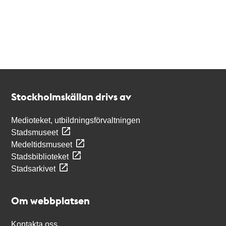
Kontakt
Stockholmskällan
Stockholmskällan drivs av
Medioteket, utbildningsförvaltningen
Stadsmuseet
Medeltidsmuseet
Stadsbiblioteket
Stadsarkivet
Om webbplatsen
Kontakta oss