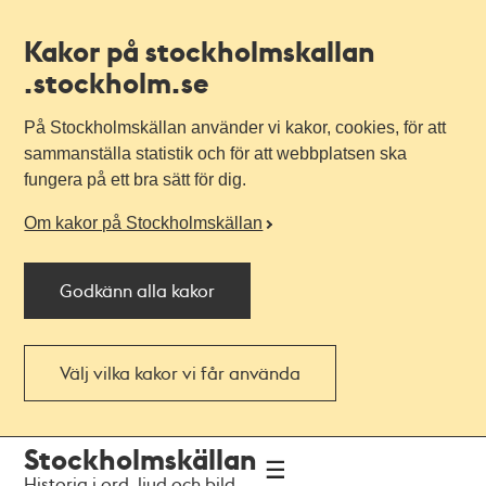
Kakor på stockholmskallan
.stockholm.se
På Stockholmskällan använder vi kakor, cookies, för att
sammanställa statistik och för att webbplatsen ska
fungera på ett bra sätt för dig.
Om kakor på Stockholmskällan
Godkänn alla kakor
Välj vilka kakor vi får använda
Till
Till
Stockholmskällan
navigationen
huvudinnehållet
Historia i ord, ljud och bild