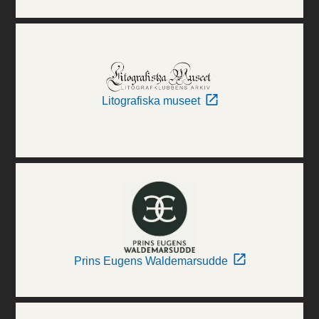
Litografiska museet
Prins Eugens Waldemarsudde