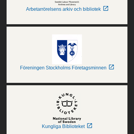
Arbetarrörelsens arkiv och bibliotek
Föreningen Stockholms Företagsminnen
Kungliga Biblioteket