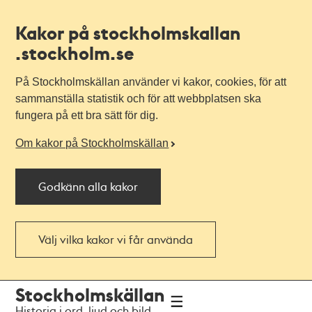
Kakor på stockholmskallan
.stockholm.se
På Stockholmskällan använder vi kakor, cookies, för att
sammanställa statistik och för att webbplatsen ska
fungera på ett bra sätt för dig.
Om kakor på Stockholmskällan
Godkänn alla kakor
Välj vilka kakor vi får använda
Till
Till
Stockholmskällan
navigationen
huvudinnehållet
Historia i ord, ljud och bild