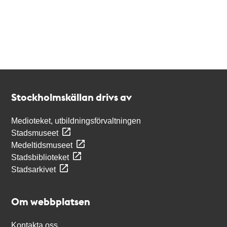
Kontakt
Stockholmskällan
Stockholmskällan drivs av
Medioteket, utbildningsförvaltningen
Stadsmuseet
Medeltidsmuseet
Stadsbiblioteket
Stadsarkivet
Om webbplatsen
Kontakta oss