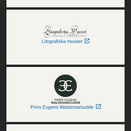
Litografiska museet
Prins Eugens Waldemarsudde