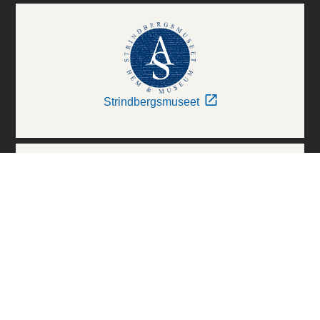
Strindbergsmuseet
Thielska Galleriet