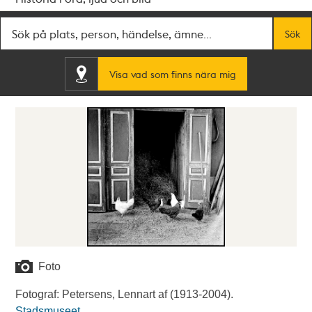
Fritextsök
Sök
Visa vad som finns nära mig
Foto
Fotograf: Petersens, Lennart af (1913-2004).
Stadsmuseet