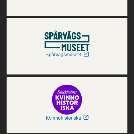
Spårvägsmuseet
Kvinnohistoriska