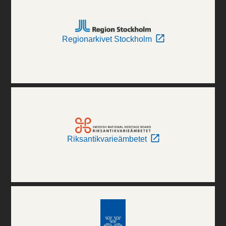
Regionarkivet Stockholm
Riksantikvarieämbetet