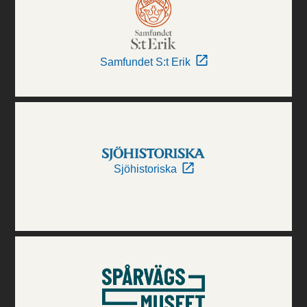
Samfundet S:t Erik
Sjöhistoriska