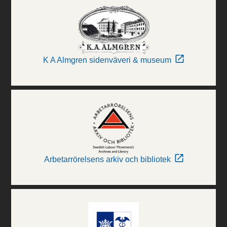
K A Almgren sidenväveri & museum
Arbetarrörelsens arkiv och bibliotek