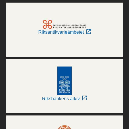
Riksantikvarieämbetet
Riksbankens arkiv