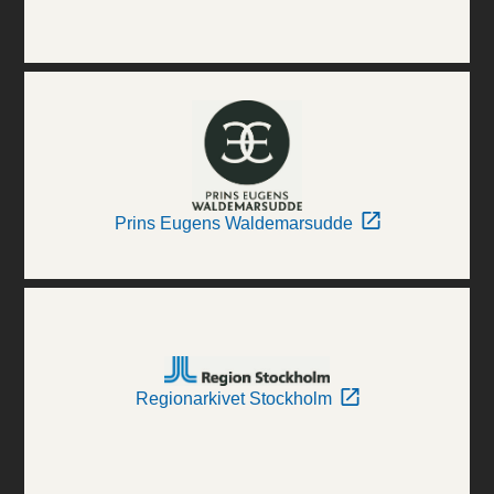
Prins Eugens Waldemarsudde
Regionarkivet Stockholm