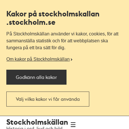
Kakor på stockholmskallan
.stockholm.se
På Stockholmskällan använder vi kakor, cookies, för att
sammanställa statistik och för att webbplatsen ska
fungera på ett bra sätt för dig.
Om kakor på Stockholmskällan
Godkänn alla kakor
Välj vilka kakor vi får använda
Till
Till
Stockholmskällan
navigationen
huvudinnehållet
Historia i ord, ljud och bild