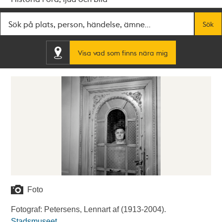
Fritextsök
Sök
Visa vad som finns nära mig
Foto
Fotograf: Petersens, Lennart af (1913-2004).
Stadsmuseet