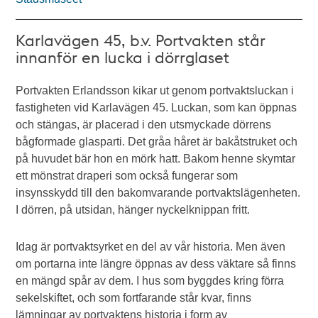
Karlavägen 45, b.v. Portvakten står
innanför en lucka i dörrglaset
Portvakten Erlandsson kikar ut genom portvaktsluckan i
fastigheten vid Karlavägen 45. Luckan, som kan öppnas
och stängas, är placerad i den utsmyckade dörrens
bågformade glasparti. Det gråa håret är bakåtstruket och
på huvudet bär hon en mörk hatt. Bakom henne skymtar
ett mönstrat draperi som också fungerar som
insynsskydd till den bakomvarande portvaktslägenheten.
I dörren, på utsidan, hänger nyckelknippan fritt.
Idag är portvaktsyrket en del av vår historia. Men även
om portarna inte längre öppnas av dess väktare så finns
en mängd spår av dem. I hus som byggdes kring förra
sekelskiftet, och som fortfarande står kvar, finns
lämningar av portvaktens historia i form av