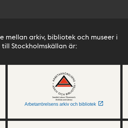
 mellan arkiv, bibliotek och museer i
till Stockholmskällan är:
Arbetarrörelsens arkiv och bibliotek