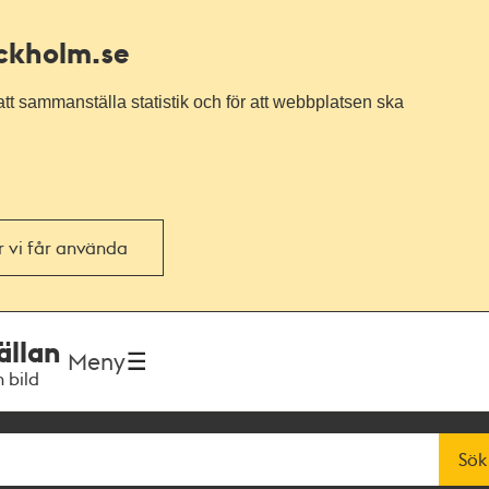
ockholm.se
tt sammanställa statistik och för att webbplatsen ska
or vi får använda
ällan
Meny
h bild
Sök