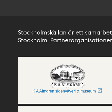
Stockholmskällan är ett samarbete
Stockholm. Partnerorganisationer 
K A Almgren sidenväveri & museum