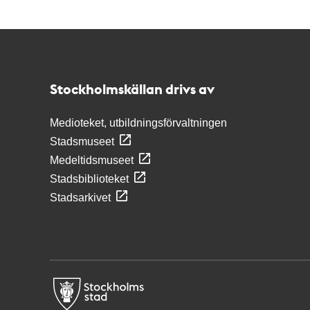
Kontakt
Stockholmskällan
Stockholmskällan drivs av
Medioteket, utbildningsförvaltningen
Stadsmuseet
Medeltidsmuseet
Stadsbiblioteket
Stadsarkivet