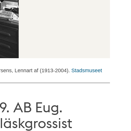
rsens, Lennart af (1913-2004).
Stadsmuseet
. AB Eug.
fläskgrossist