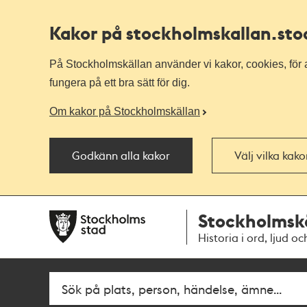
Kakor på stockholmskallan
.st
På Stockholmskällan använder vi kakor, cookies, för a
fungera på ett bra sätt för dig.
Om kakor på Stockholmskällan
Godkänn alla kakor
Välj vilka kak
Till
Till
Stockholmsk
navigationen
huvudinnehållet
Historia i ord, ljud oc
Fritextsök