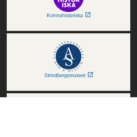
Kvinnohistoriska
Strindbergsmuseet
Thielska Galleriet