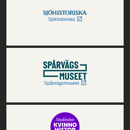
Sjöhistoriska
Spårvägsmuseet