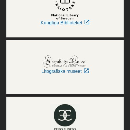
Kungliga Biblioteket
Litografiska museet