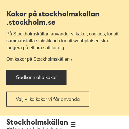
Kakor på stockholmskallan
.stockholm.se
På Stockholmskällan använder vi kakor, cookies, för att
sammanställa statistik och för att webbplatsen ska
fungera på ett bra sätt för dig.
Om kakor på Stockholmskällan
Godkänn alla kakor
Välj vilka kakor vi får använda
Till
Till
Stockholmskällan
navigationen
huvudinnehållet
Historia i ord, ljud och bild