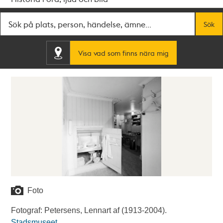
Fritextsök
Sök
Visa vad som finns nära mig
Foto
Fotograf: Petersens, Lennart af (1913-2004).
Stadsmuseet