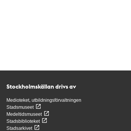
Kontakt
Stockholmskällan
Stockholmskällan drivs av
Medioteket, utbildningsförvaltningen
Stadsmuseet
Medeltidsmuseet
Stadsbiblioteket
Stadsarkivet