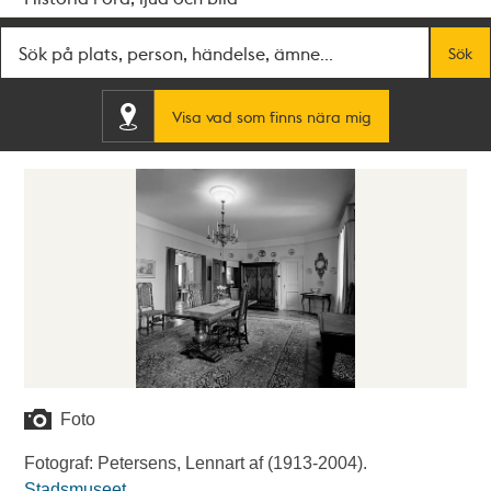
Fritextsök
Sök
Visa vad som finns nära mig
Foto
Fotograf: Petersens, Lennart af (1913-2004).
Stadsmuseet