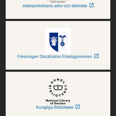
Arbetarrörelsens arkiv och bibliotek
Föreningen Stockholms Företagsminnen
Kungliga Biblioteket