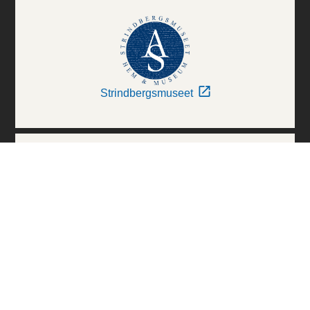
Strindbergsmuseet
Thielska Galleriet