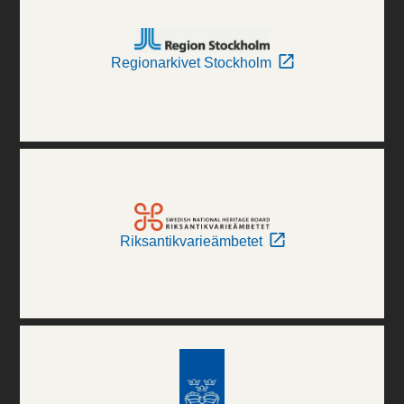
Regionarkivet Stockholm
Riksantikvarieämbetet