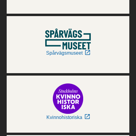
Spårvägsmuseet
Kvinnohistoriska