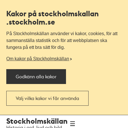
Kakor på stockholmskallan
.stockholm.se
På Stockholmskällan använder vi kakor, cookies, för att
sammanställa statistik och för att webbplatsen ska
fungera på ett bra sätt för dig.
Om kakor på Stockholmskällan
Godkänn alla kakor
Välj vilka kakor vi får använda
Till
Till
Stockholmskällan
navigationen
huvudinnehållet
Historia i ord, ljud och bild