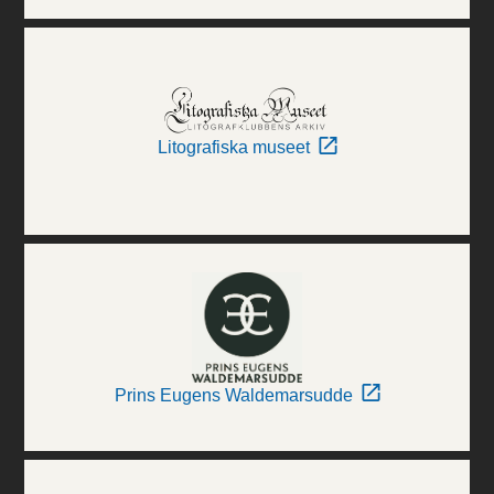
Litografiska museet
Prins Eugens Waldemarsudde