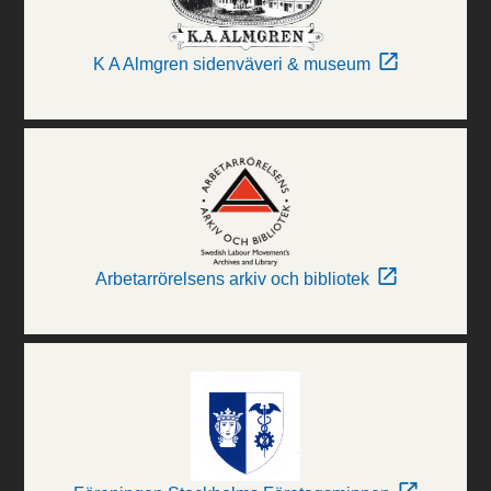
K A Almgren sidenväveri & museum
Arbetarrörelsens arkiv och bibliotek