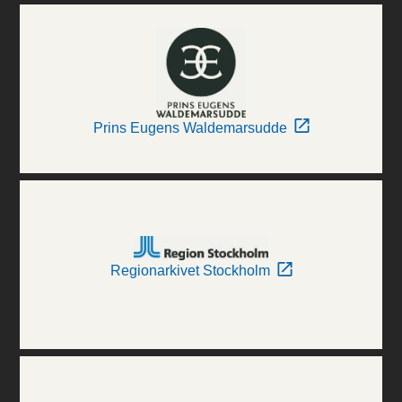
Prins Eugens Waldemarsudde
Regionarkivet Stockholm