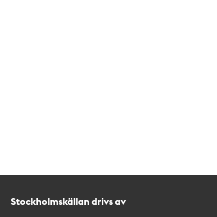
Kontakt
Stockholmskällan
Stockholmskällan drivs av