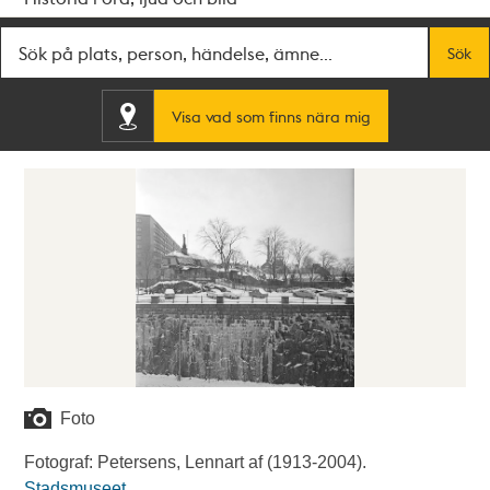
Fritextsök
Sök
Visa vad som finns nära mig
Foto
Fotograf: Petersens, Lennart af (1913-2004).
Stadsmuseet