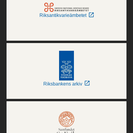
Riksantikvarieämbetet
Riksbankens arkiv