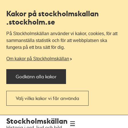
Kakor på stockholmskallan
.stockholm.se
På Stockholmskällan använder vi kakor, cookies, för att
sammanställa statistik och för att webbplatsen ska
fungera på ett bra sätt för dig.
Om kakor på Stockholmskällan
Godkänn alla kakor
Välj vilka kakor vi får använda
Till
Till
Stockholmskällan
navigationen
huvudinnehållet
Historia i ord, ljud och bild