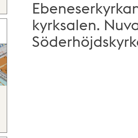
Ebeneserkyrkan,
kyrksalen. Nuv
Söderhöjdskyr