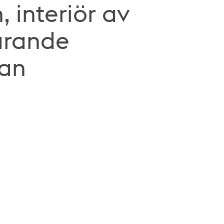
 interiör av
arande
kan