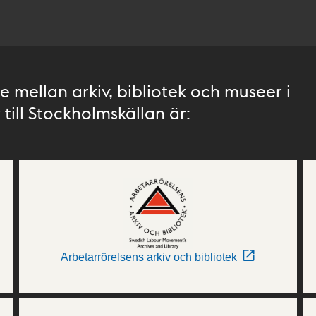
 mellan arkiv, bibliotek och museer i
till Stockholmskällan är:
Arbetarrörelsens arkiv och bibliotek