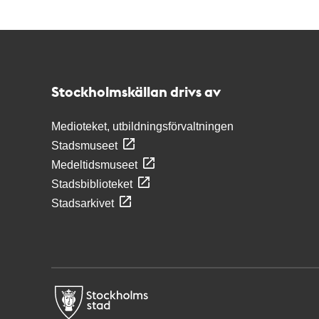
Kontakt
Stockholmskällan
Stockholmskällan drivs av
Medioteket, utbildningsförvaltningen
Stadsmuseet
Medeltidsmuseet
Stadsbiblioteket
Stadsarkivet