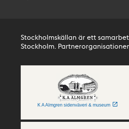
Stockholmskällan är ett samarbete
Stockholm. Partnerorganisationer 
K A Almgren sidenväveri & museum