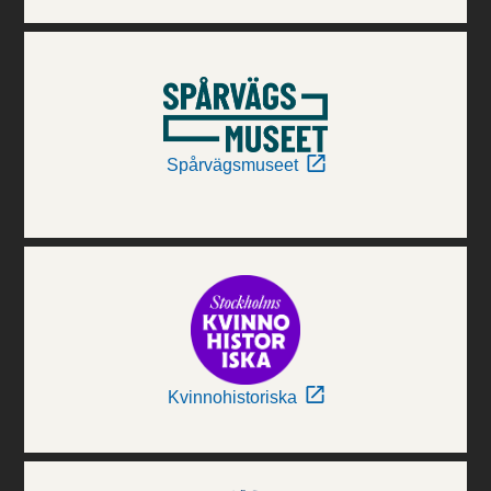
Spårvägsmuseet
Kvinnohistoriska