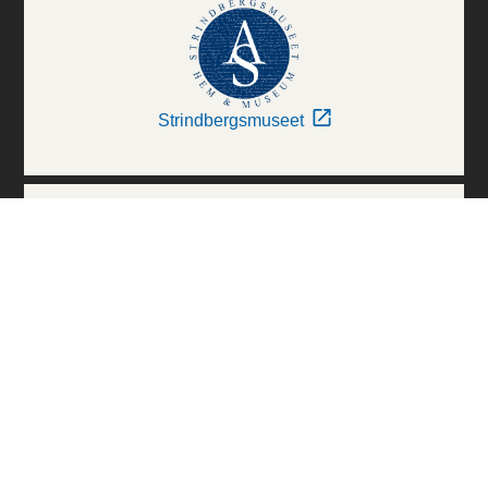
Strindbergsmuseet
Thielska Galleriet