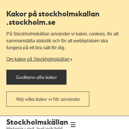
Kakor på stockholmskallan
.stockholm.se
På Stockholmskällan använder vi kakor, cookies, för att
sammanställa statistik och för att webbplatsen ska
fungera på ett bra sätt för dig.
Om kakor på Stockholmskällan
Godkänn alla kakor
Välj vilka kakor vi får använda
Till
Till
Stockholmskällan
navigationen
huvudinnehållet
Historia i ord, ljud och bild