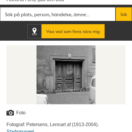
Fritextsök
Sök
Visa vad som finns nära mig
Foto
Fotograf: Petersens, Lennart af (1913-2004).
Stadsmuseet