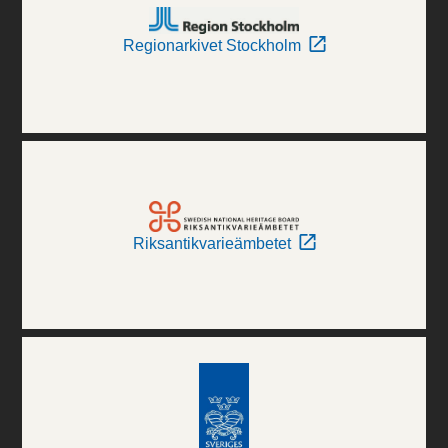
Regionarkivet Stockholm
Riksantikvarieämbetet