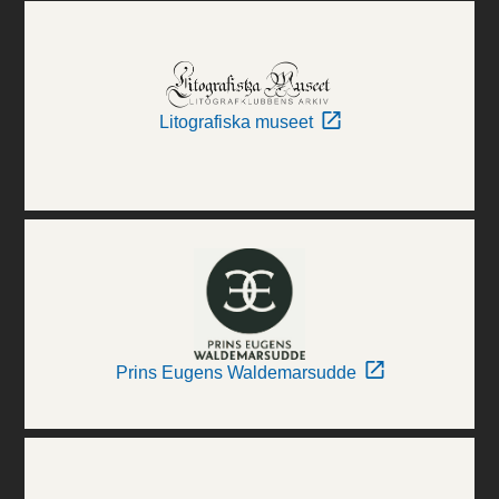
Litografiska museet
Prins Eugens Waldemarsudde