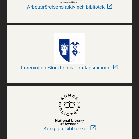
Arbetarrörelsens arkiv och bibliotek
Föreningen Stockholms Företagsminnen
Kungliga Biblioteket