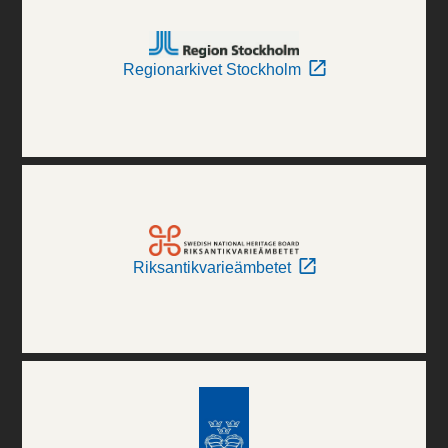
Regionarkivet Stockholm
Riksantikvarieämbetet