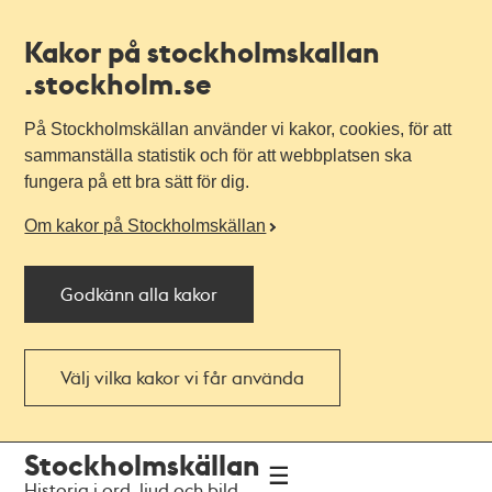
Kakor på stockholmskallan
.stockholm.se
På Stockholmskällan använder vi kakor, cookies, för att
sammanställa statistik och för att webbplatsen ska
fungera på ett bra sätt för dig.
Om kakor på Stockholmskällan
Godkänn alla kakor
Välj vilka kakor vi får använda
Till
Till
Stockholmskällan
navigationen
huvudinnehållet
Historia i ord, ljud och bild