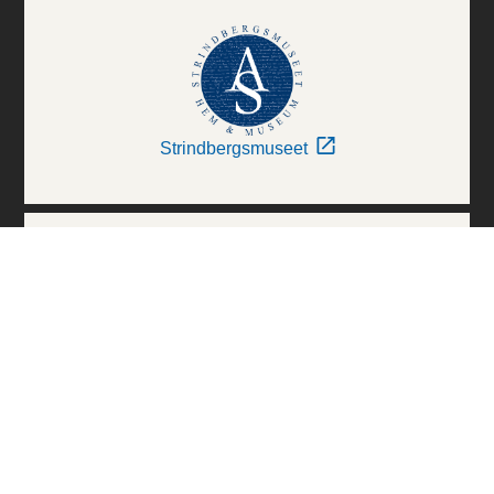
Strindbergsmuseet
Thielska Galleriet