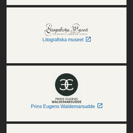
Litografiska museet
Prins Eugens Waldemarsudde