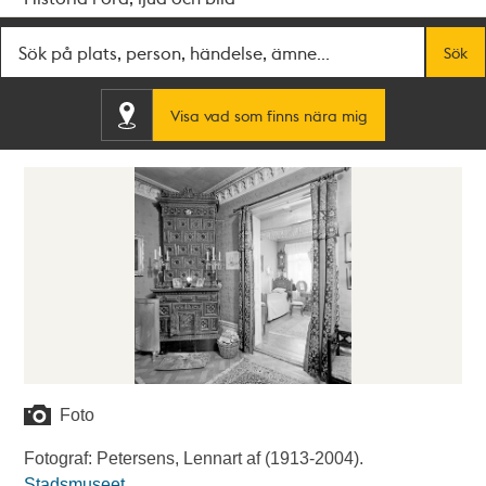
Fritextsök
Sök
Visa vad som finns nära mig
Foto
Fotograf: Petersens, Lennart af (1913-2004).
Stadsmuseet