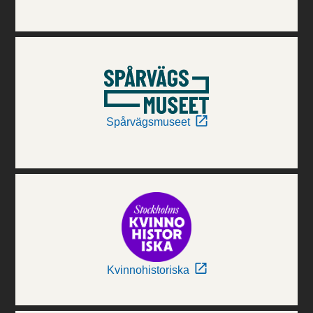
Spårvägsmuseet
Kvinnohistoriska