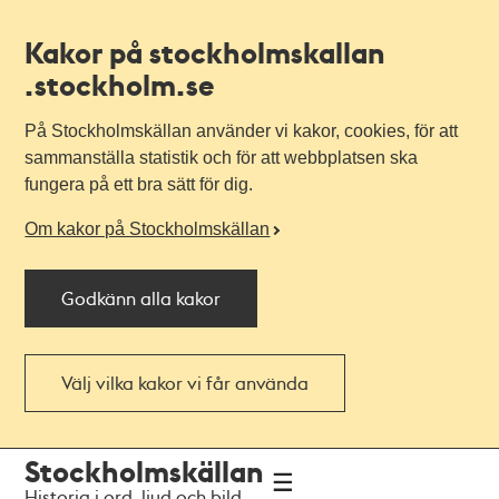
Kakor på stockholmskallan
.stockholm.se
På Stockholmskällan använder vi kakor, cookies, för att
sammanställa statistik och för att webbplatsen ska
fungera på ett bra sätt för dig.
Om kakor på Stockholmskällan
Godkänn alla kakor
Välj vilka kakor vi får använda
Till
Till
Stockholmskällan
navigationen
huvudinnehållet
Historia i ord, ljud och bild