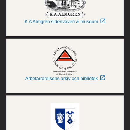
K A Almgren sidenväveri & museum
Arbetarrörelsens arkiv och bibliotek