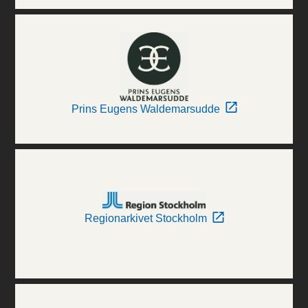
Prins Eugens Waldemarsudde
Regionarkivet Stockholm