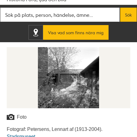
Fritextsök
Sök
Visa vad som finns nära mig
Foto
Fotograf: Petersens, Lennart af (1913-2004).
Stadsmuseet