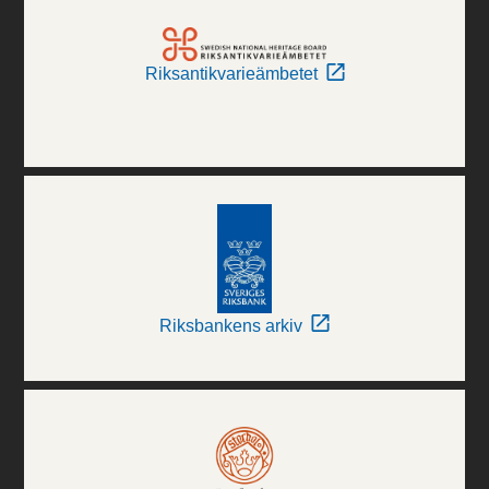
Riksantikvarieämbetet
Riksbankens arkiv