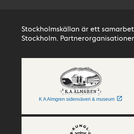
Stockholmskällan är ett samarbete
Stockholm. Partnerorganisationer 
K A Almgren sidenväveri & museum