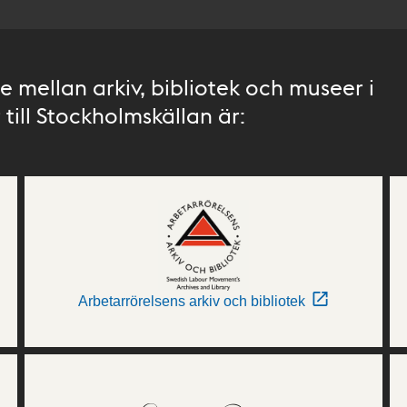
 mellan arkiv, bibliotek och museer i
till Stockholmskällan är:
Arbetarrörelsens arkiv och bibliotek