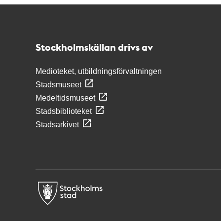
Kontakt
Stockholmskällan
Stockholmskällan drivs av
Medioteket, utbildningsförvaltningen
Stadsmuseet
Medeltidsmuseet
Stadsbiblioteket
Stadsarkivet