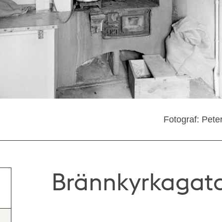
Fotograf: Pete
Brännkyrkagatan