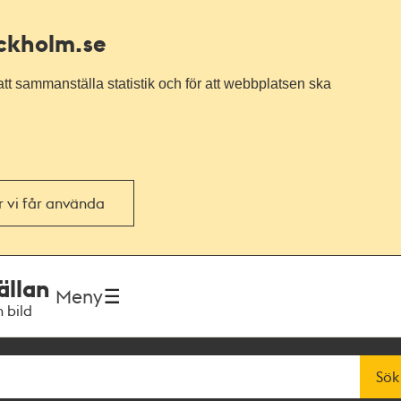
ockholm.se
tt sammanställa statistik och för att webbplatsen ska
or vi får använda
ällan
Meny
h bild
Sök