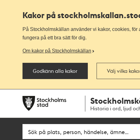
Kakor på stockholmskallan
.st
På Stockholmskällan använder vi kakor, cookies, för a
fungera på ett bra sätt för dig.
Om kakor på Stockholmskällan
Godkänn alla kakor
Välj vilka kak
Till
Till
Stockholmsk
navigationen
huvudinnehållet
Historia i ord, ljud oc
Fritextsök