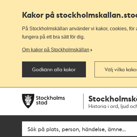
Kakor på stockholmskallan
.st
På Stockholmskällan använder vi kakor, cookies, för a
fungera på ett bra sätt för dig.
Om kakor på Stockholmskällan
Godkänn alla kakor
Välj vilka kak
Till
Till
Stockholmsk
navigationen
huvudinnehållet
Historia i ord, ljud oc
Fritextsök