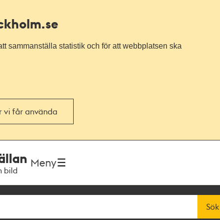
ockholm.se
tt sammanställa statistik och för att webbplatsen ska
or vi får använda
ällan
Meny
h bild
Sök