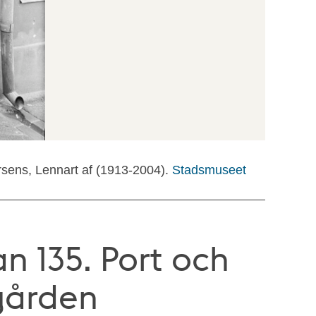
rsens, Lennart af (1913-2004).
Stadsmuseet
n 135. Port och
gården