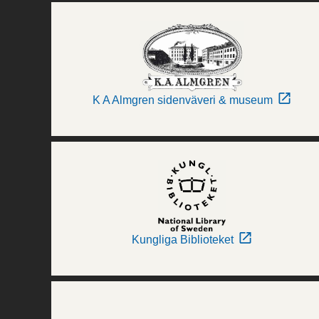
K A Almgren sidenväveri & museum
Kungliga Biblioteket