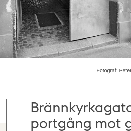
Fotograf: Pete
Brännkyrkagata
portgång mot 