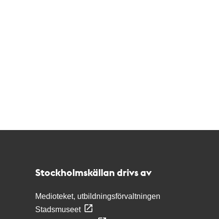
Kontakt
Stockholmskällan
Stockholmskällan drivs av
Medioteket, utbildningsförvaltningen
Stadsmuseet