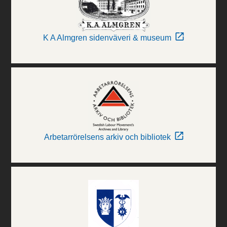
K A Almgren sidenväveri & museum
Arbetarrörelsens arkiv och bibliotek