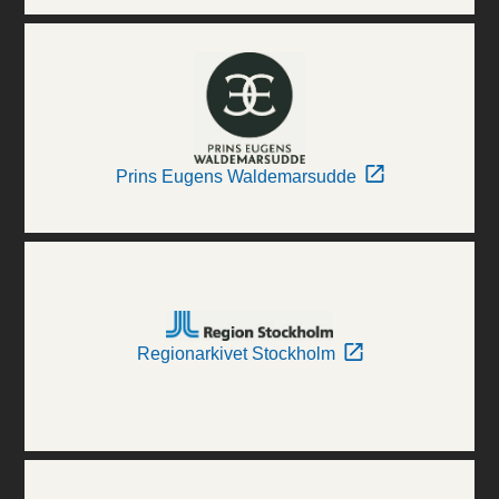
Prins Eugens Waldemarsudde
Regionarkivet Stockholm