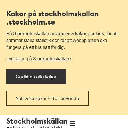
Kakor på stockholmskallan
.stockholm.se
På Stockholmskällan använder vi kakor, cookies, för att
sammanställa statistik och för att webbplatsen ska
fungera på ett bra sätt för dig.
Om kakor på Stockholmskällan
Godkänn alla kakor
Välj vilka kakor vi får använda
Till
Till
Stockholmskällan
navigationen
huvudinnehållet
Historia i ord, ljud och bild