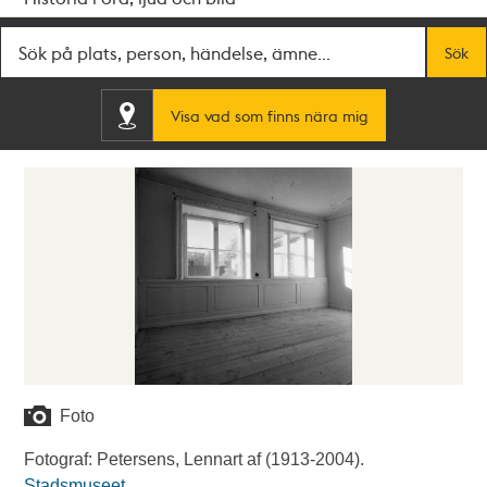
Fritextsök
Sök
Visa vad som finns nära mig
Foto
Fotograf: Petersens, Lennart af (1913-2004).
Stadsmuseet