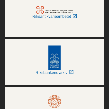
Riksantikvarieämbetet
Riksbankens arkiv