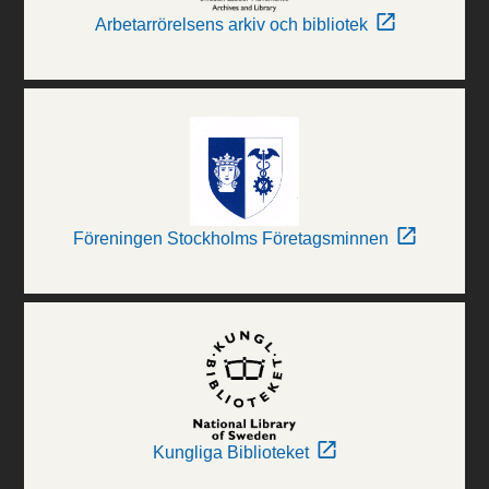
Arbetarrörelsens arkiv och bibliotek
Föreningen Stockholms Företagsminnen
Kungliga Biblioteket