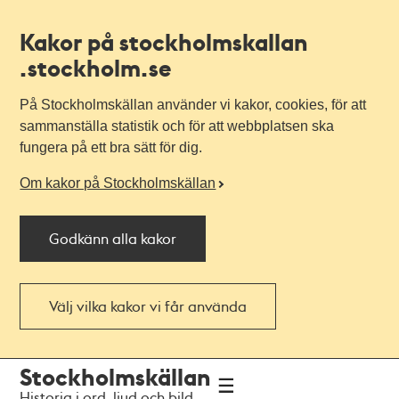
Kakor på stockholmskallan
.stockholm.se
På Stockholmskällan använder vi kakor, cookies, för att
sammanställa statistik och för att webbplatsen ska
fungera på ett bra sätt för dig.
Om kakor på Stockholmskällan
Godkänn alla kakor
Välj vilka kakor vi får använda
Till
Till
Stockholmskällan
navigationen
huvudinnehållet
Historia i ord, ljud och bild