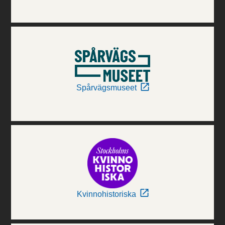
Spårvägsmuseet
Kvinnohistoriska