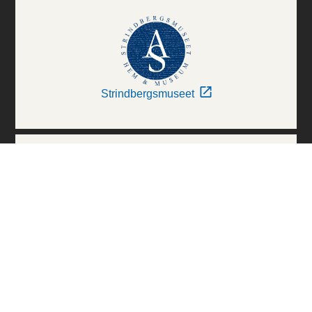
Strindbergsmuseet
Thielska Galleriet