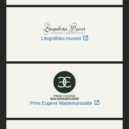
Litografiska museet
Prins Eugens Waldemarsudde