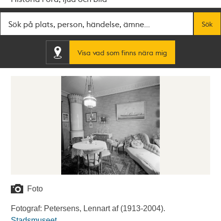
Fritextsök
Sök
Visa vad som finns nära mig
Foto
Fotograf: Petersens, Lennart af (1913-2004).
Stadsmuseet