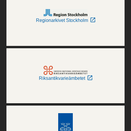
Regionarkivet Stockholm
Riksantikvarieämbetet