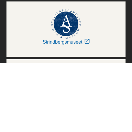
Strindbergsmuseet
Thielska Galleriet