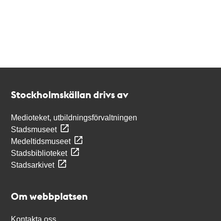
Kontakt
Stockholmskällan
Stockholmskällan drivs av
Medioteket, utbildningsförvaltningen
Stadsmuseet
Medeltidsmuseet
Stadsbiblioteket
Stadsarkivet
Om webbplatsen
Kontakta oss