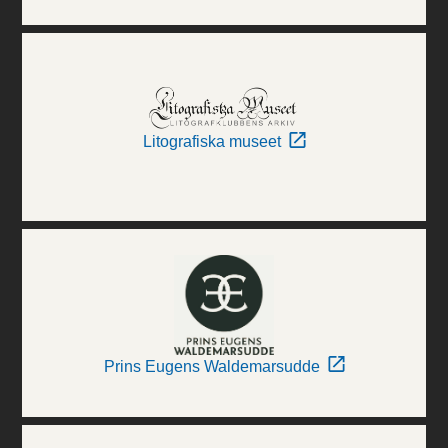
Litografiska museet
Prins Eugens Waldemarsudde