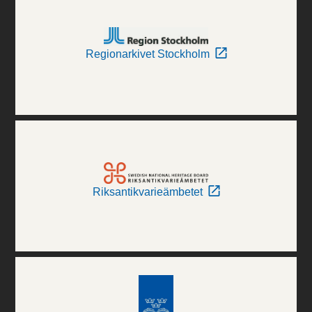
Regionarkivet Stockholm
Riksantikvarieämbetet