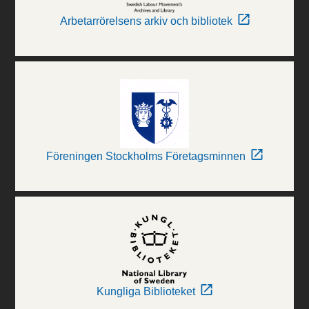
Arbetarrörelsens arkiv och bibliotek
Föreningen Stockholms Företagsminnen
Kungliga Biblioteket