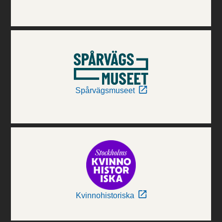
Spårvägsmuseet
Kvinnohistoriska