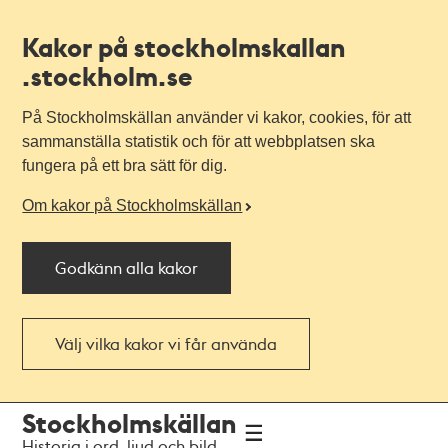
Kakor på stockholmskallan
.stockholm.se
På Stockholmskällan använder vi kakor, cookies, för att
sammanställa statistik och för att webbplatsen ska
fungera på ett bra sätt för dig.
Om kakor på Stockholmskällan
Godkänn alla kakor
Välj vilka kakor vi får använda
Till
Till
Stockholmskällan
navigationen
huvudinnehållet
Historia i ord, ljud och bild