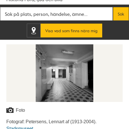
Fritextsök
Sök
Visa vad som finns nära mig
Foto
Fotograf: Petersens, Lennart af (1913-2004).
Stadsmuseet