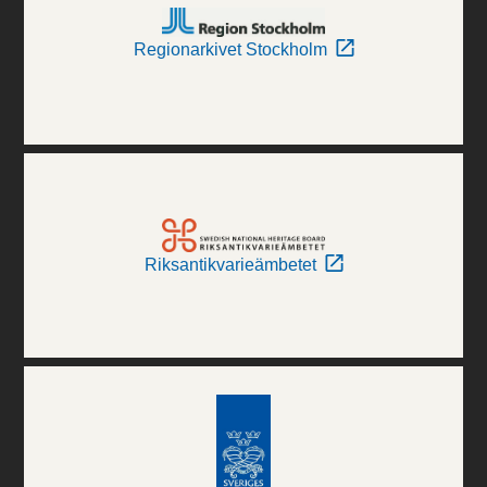
Regionarkivet Stockholm
Riksantikvarieämbetet