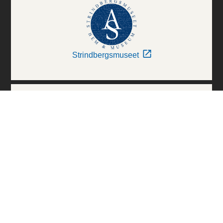
Strindbergsmuseet
Thielska Galleriet