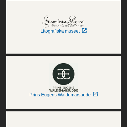
Litografiska museet
Prins Eugens Waldemarsudde