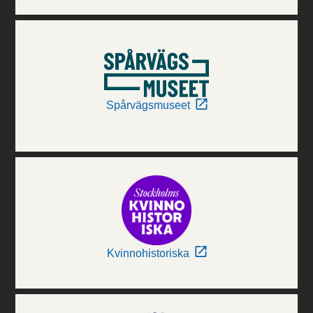
Spårvägsmuseet
Kvinnohistoriska