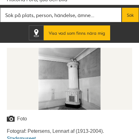
Fritextsök
Sök
Visa vad som finns nära mig
Foto
Fotograf: Petersens, Lennart af (1913-2004).
Stadsmuseet