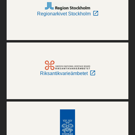
Regionarkivet Stockholm
Riksantikvarieämbetet