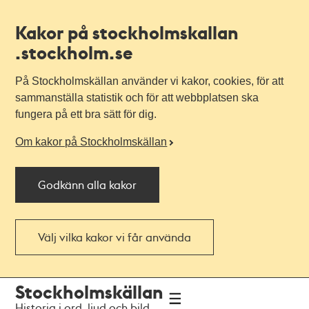
Kakor på stockholmskallan
.stockholm.se
På Stockholmskällan använder vi kakor, cookies, för att
sammanställa statistik och för att webbplatsen ska
fungera på ett bra sätt för dig.
Om kakor på Stockholmskällan
Godkänn alla kakor
Välj vilka kakor vi får använda
Till
Till
Stockholmskällan
navigationen
huvudinnehållet
Historia i ord, ljud och bild