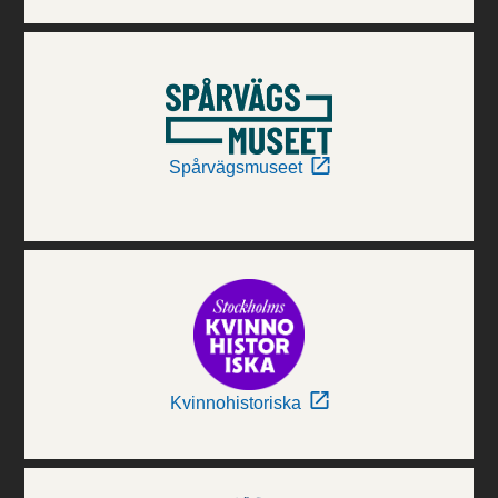
Spårvägsmuseet
Kvinnohistoriska