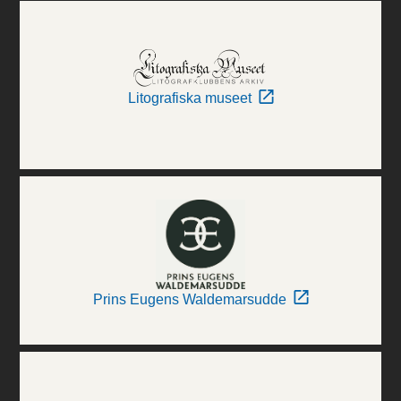
Litografiska museet
Prins Eugens Waldemarsudde