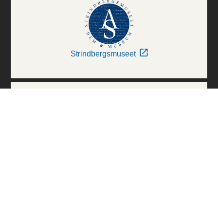
Strindbergsmuseet
Thielska Galleriet