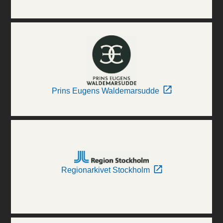
Prins Eugens Waldemarsudde
Regionarkivet Stockholm