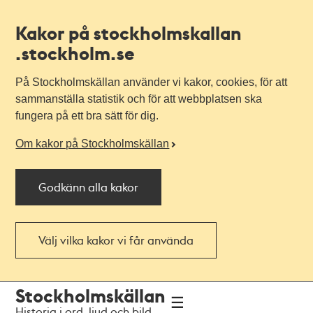
Kakor på stockholmskallan
.stockholm.se
På Stockholmskällan använder vi kakor, cookies, för att
sammanställa statistik och för att webbplatsen ska
fungera på ett bra sätt för dig.
Om kakor på Stockholmskällan
Godkänn alla kakor
Välj vilka kakor vi får använda
Till
Till
Stockholmskällan
navigationen
huvudinnehållet
Historia i ord, ljud och bild