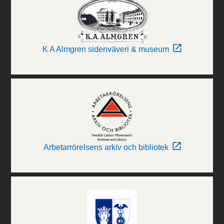
K A Almgren sidenväveri & museum
Arbetarrörelsens arkiv och bibliotek