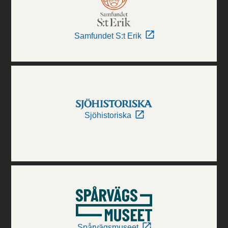
Samfundet S:t Erik
Sjöhistoriska
Spårvägsmuseet