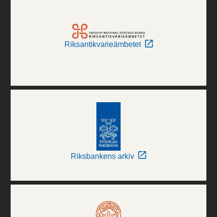
Riksantikvarieämbetet
Riksbankens arkiv