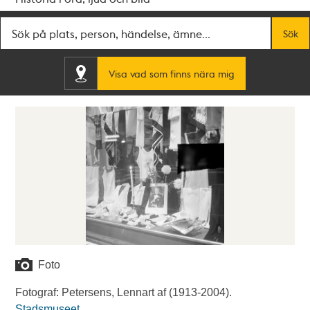
Fritextsök
Sök
Visa vad som finns nära mig
Foto
Fotograf: Petersens, Lennart af (1913-2004).
Stadsmuseet