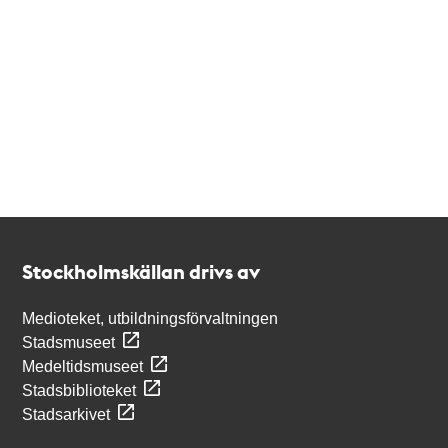
Kontakt
Stockholmskällan
Stockholmskällan drivs av
Medioteket, utbildningsförvaltningen
Stadsmuseet
Medeltidsmuseet
Stadsbiblioteket
Stadsarkivet