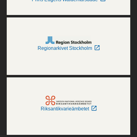
Regionarkivet Stockholm
Riksantikvarieämbetet