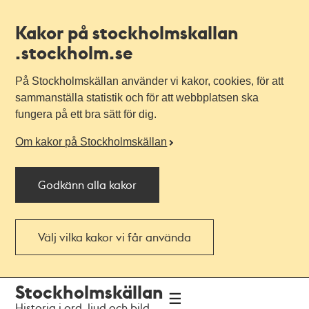
Kakor på stockholmskallan
.stockholm.se
På Stockholmskällan använder vi kakor, cookies, för att
sammanställa statistik och för att webbplatsen ska
fungera på ett bra sätt för dig.
Om kakor på Stockholmskällan
Godkänn alla kakor
Välj vilka kakor vi får använda
Till
Till
Stockholmskällan
navigationen
huvudinnehållet
Historia i ord, ljud och bild