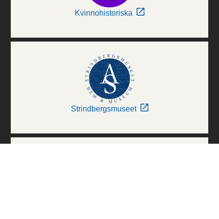
Kvinnohistoriska
Strindbergsmuseet
Thielska Galleriet