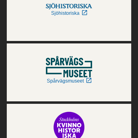
Sjöhistoriska
Spårvägsmuseet