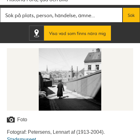
Fritextsök
Sök
Visa vad som finns nära mig
Foto
Fotograf: Petersens, Lennart af (1913-2004).
Stadsmuseet