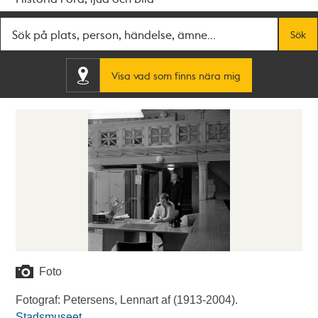
Fritextsök
Sök
Visa vad som finns nära mig
Foto
Fotograf: Petersens, Lennart af (1913-2004).
Stadsmuseet