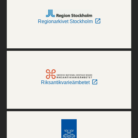
Regionarkivet Stockholm
Riksantikvarieämbetet