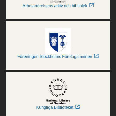
Arbetarrörelsens arkiv och bibliotek
Föreningen Stockholms Företagsminnen
Kungliga Biblioteket