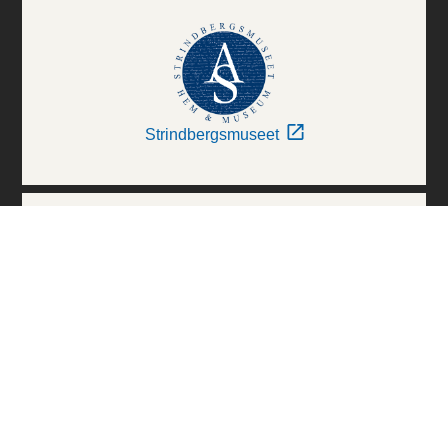
Strindbergsmuseet
Thielska Galleriet