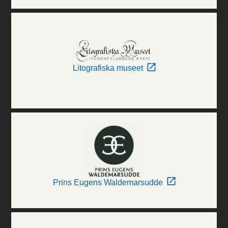
Litografiska museet
Prins Eugens Waldemarsudde