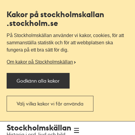
Kakor på stockholmskallan
.stockholm.se
På Stockholmskällan använder vi kakor, cookies, för att
sammanställa statistik och för att webbplatsen ska
fungera på ett bra sätt för dig.
Om kakor på Stockholmskällan
Godkänn alla kakor
Välj vilka kakor vi får använda
Till
Till
Stockholmskällan
navigationen
huvudinnehållet
Historia i ord, ljud och bild