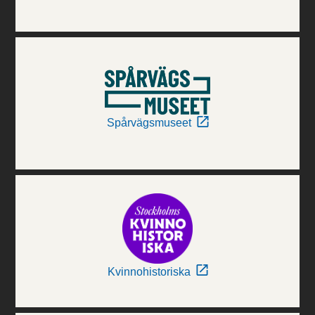
Spårvägsmuseet
Kvinnohistoriska