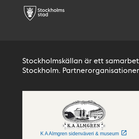
Stockholmskällan är ett samarbete
Stockholm. Partnerorganisationer 
K A Almgren sidenväveri & museum