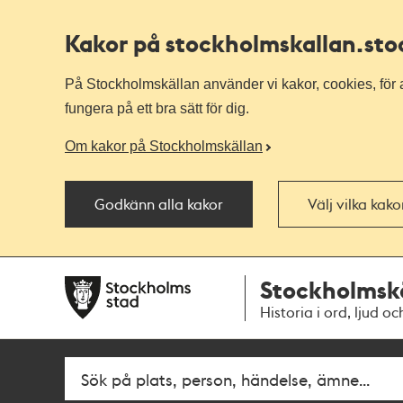
Kakor på stockholmskallan
.st
På Stockholmskällan använder vi kakor, cookies, för a
fungera på ett bra sätt för dig.
Om kakor på Stockholmskällan
Godkänn alla kakor
Välj vilka kak
Till
Till
Stockholmsk
navigationen
huvudinnehållet
Historia i ord, ljud oc
Fritextsök