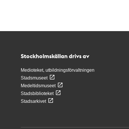
Kontakt
Stockholmskällan
Stockholmskällan drivs av
Medioteket, utbildningsförvaltningen
Stadsmuseet
Medeltidsmuseet
Stadsbiblioteket
Stadsarkivet