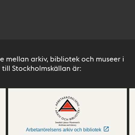
 mellan arkiv, bibliotek och museer i
till Stockholmskällan är:
Arbetarrörelsens arkiv och bibliotek