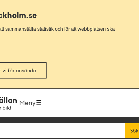
ockholm.se
tt sammanställa statistik och för att webbplatsen ska
or vi får använda
ällan
Meny
h bild
Sök