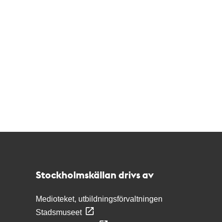
Kontakt
Stockholmskällan
Stockholmskällan drivs av
Medioteket, utbildningsförvaltningen
Stadsmuseet