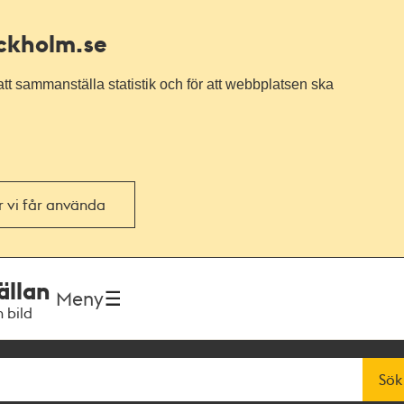
ockholm.se
tt sammanställa statistik och för att webbplatsen ska
or vi får använda
ällan
Meny
h bild
Sök