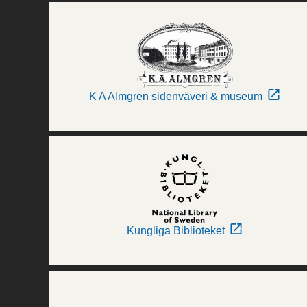
K A Almgren sidenväveri & museum
Kungliga Biblioteket