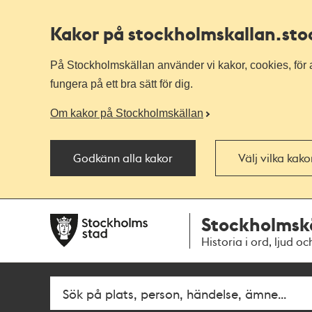
Kakor på stockholmskallan
.st
På Stockholmskällan använder vi kakor, cookies, för a
fungera på ett bra sätt för dig.
Om kakor på Stockholmskällan
Godkänn alla kakor
Välj vilka kak
Till
Till
Stockholmsk
navigationen
huvudinnehållet
Historia i ord, ljud oc
Fritextsök