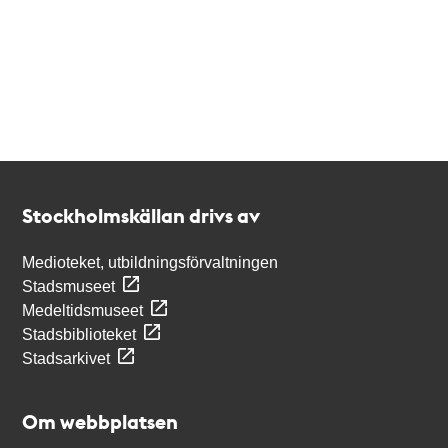
Kontakt
Stockholmskällan
Stockholmskällan drivs av
Medioteket, utbildningsförvaltningen
Stadsmuseet
Medeltidsmuseet
Stadsbiblioteket
Stadsarkivet
Om webbplatsen