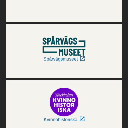
Spårvägsmuseet
Kvinnohistoriska