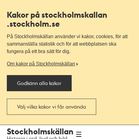
Kakor på stockholmskallan
.stockholm.se
På Stockholmskällan använder vi kakor, cookies, för att
sammanställa statistik och för att webbplatsen ska
fungera på ett bra sätt för dig.
Om kakor på Stockholmskällan
Godkänn alla kakor
Välj vilka kakor vi får använda
Till
Till
Stockholmskällan
navigationen
huvudinnehållet
Historia i ord, ljud och bild