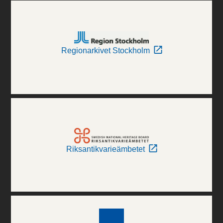
Regionarkivet Stockholm
Riksantikvarieämbetet