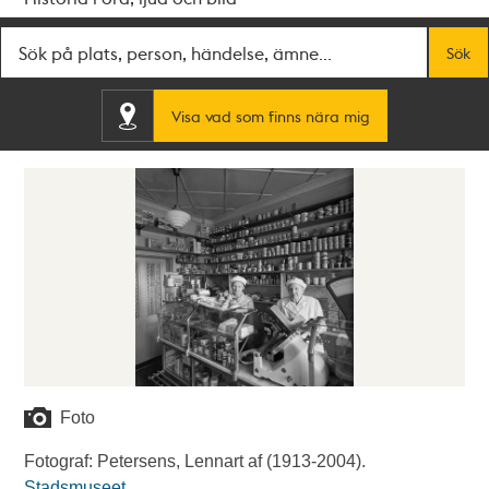
Fritextsök
Sök
Visa vad som finns nära mig
Foto
Fotograf: Petersens, Lennart af (1913-2004).
Stadsmuseet