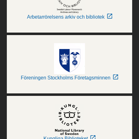
Arbetarrörelsens arkiv och bibliotek
Föreningen Stockholms Företagsminnen
Kungliga Biblioteket