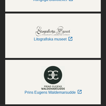
Litografiska museet
Prins Eugens Waldemarsudde