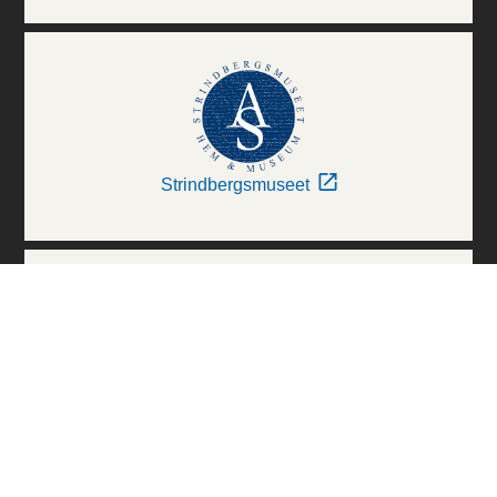
Strindbergsmuseet
Thielska Galleriet