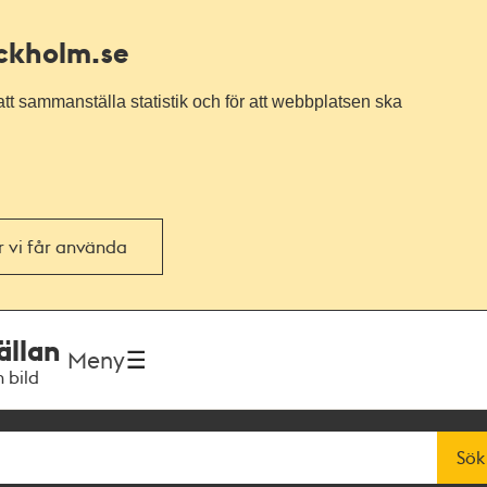
ockholm.se
tt sammanställa statistik och för att webbplatsen ska
or vi får använda
ällan
Meny
h bild
Sök