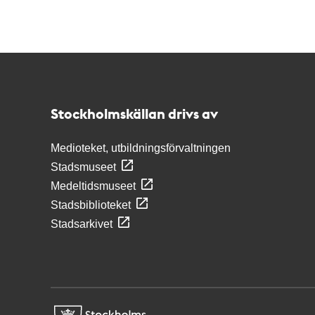
Kontakt
Stockholmskällan
Stockholmskällan drivs av
Medioteket, utbildningsförvaltningen
Stadsmuseet
Medeltidsmuseet
Stadsbiblioteket
Stadsarkivet