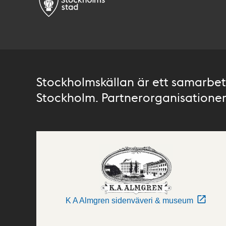
Stockholmskällan är ett samarbete
Stockholm. Partnerorganisationer 
K A Almgren sidenväveri & museum