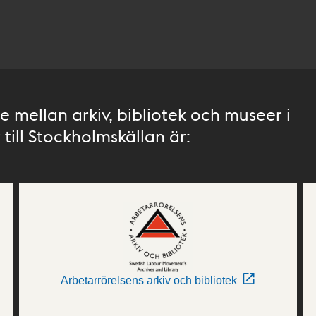
 mellan arkiv, bibliotek och museer i
till Stockholmskällan är:
Arbetarrörelsens arkiv och bibliotek