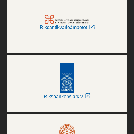
Riksantikvarieämbetet
Riksbankens arkiv