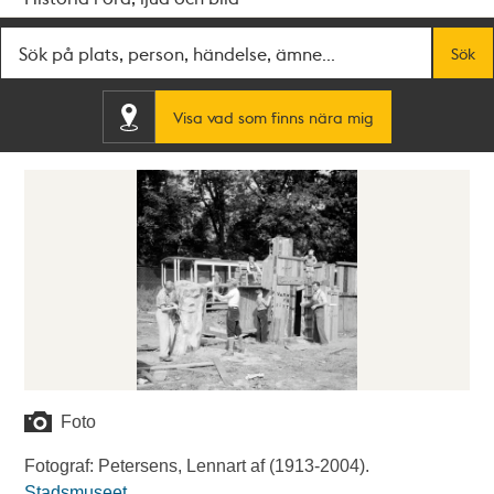
Fritextsök
Sök
Visa vad som finns nära mig
Foto
Fotograf: Petersens, Lennart af (1913-2004).
Stadsmuseet