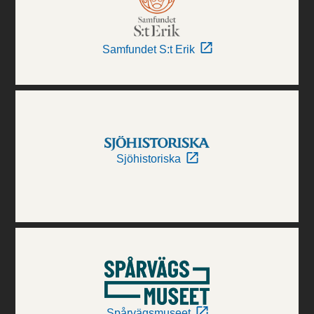
Samfundet S:t Erik
Sjöhistoriska
Spårvägsmuseet