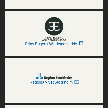
Prins Eugens Waldemarsudde
Regionarkivet Stockholm