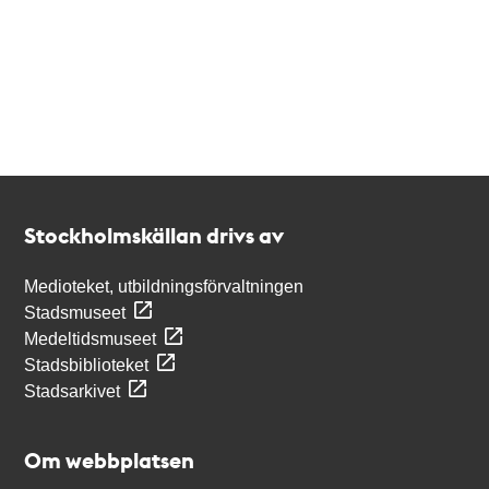
Kontakt
Stockholmskällan
Stockholmskällan drivs av
Medioteket, utbildningsförvaltningen
Stadsmuseet
Medeltidsmuseet
Stadsbiblioteket
Stadsarkivet
Om webbplatsen