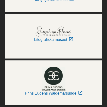
Litografiska museet
Prins Eugens Waldemarsudde