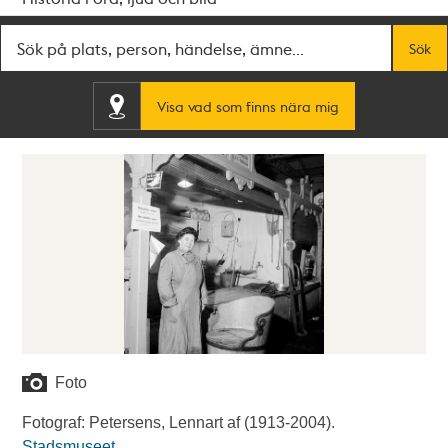
Fritextsök
Sök
Visa vad som finns nära mig
Foto
Fotograf: Petersens, Lennart af (1913-2004).
Stadsmuseet