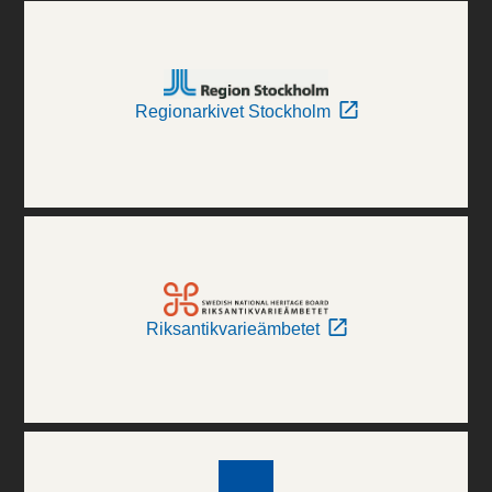
Regionarkivet Stockholm
Riksantikvarieämbetet