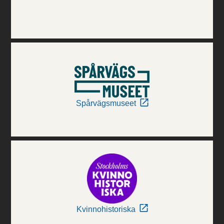
Spårvägsmuseet
Kvinnohistoriska