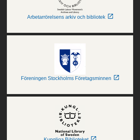
Arbetarrörelsens arkiv och bibliotek
Föreningen Stockholms Företagsminnen
Kungliga Biblioteket