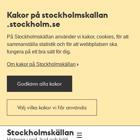
Kakor på stockholmskallan
.stockholm.se
På Stockholmskällan använder vi kakor, cookies, för att
sammanställa statistik och för att webbplatsen ska
fungera på ett bra sätt för dig.
Om kakor på Stockholmskällan
Godkänn alla kakor
Välj vilka kakor vi får använda
Till
Till
Stockholmskällan
navigationen
huvudinnehållet
Historia i ord, ljud och bild