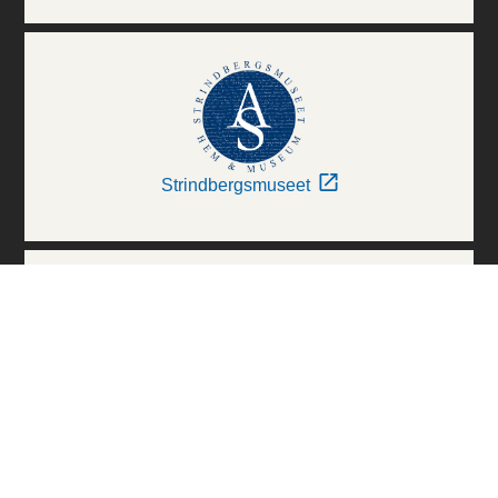
Strindbergsmuseet
Thielska Galleriet