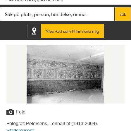
Fritextsök
Sök
Visa vad som finns nära mig
Foto
Fotograf: Petersens, Lennart af (1913-2004).
Stadsmuseet