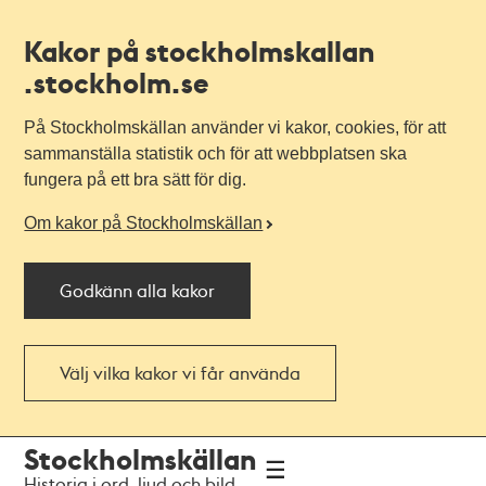
Kakor på stockholmskallan
.stockholm.se
På Stockholmskällan använder vi kakor, cookies, för att
sammanställa statistik och för att webbplatsen ska
fungera på ett bra sätt för dig.
Om kakor på Stockholmskällan
Godkänn alla kakor
Välj vilka kakor vi får använda
Till
Till
Stockholmskällan
navigationen
huvudinnehållet
Historia i ord, ljud och bild