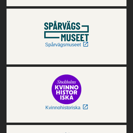
Spårvägsmuseet
Kvinnohistoriska