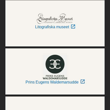
Litografiska museet
Prins Eugens Waldemarsudde