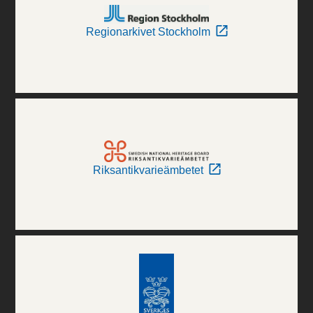
Regionarkivet Stockholm
Riksantikvarieämbetet