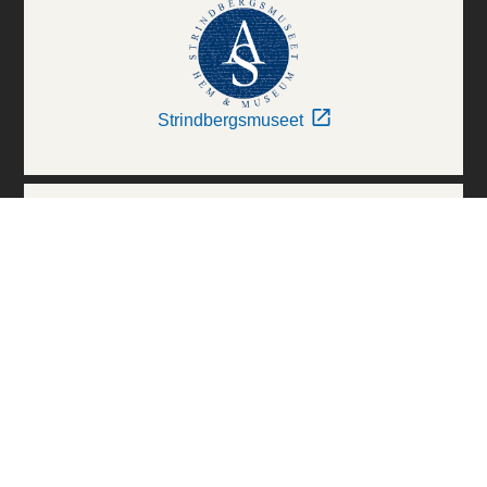
Strindbergsmuseet
Thielska Galleriet