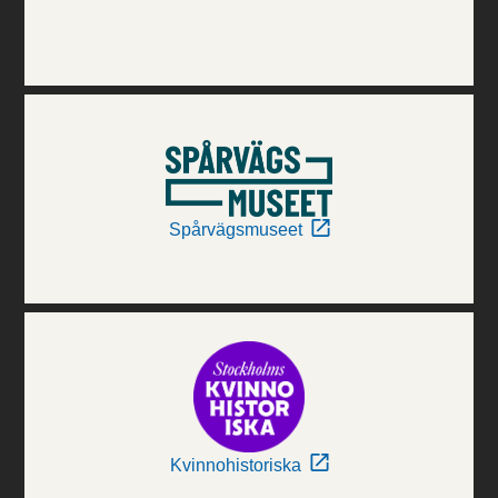
Spårvägsmuseet
Kvinnohistoriska