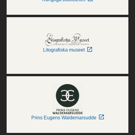
Litografiska museet
Prins Eugens Waldemarsudde