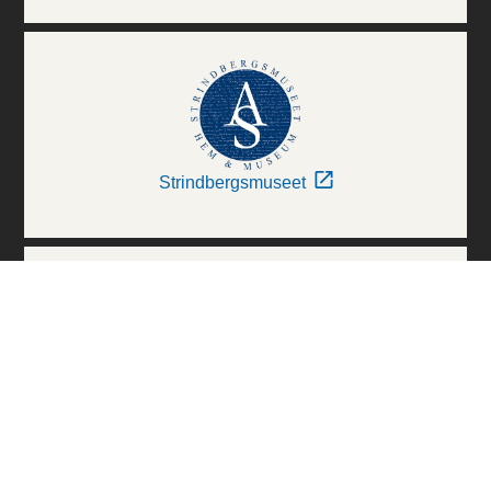
Strindbergsmuseet
Thielska Galleriet