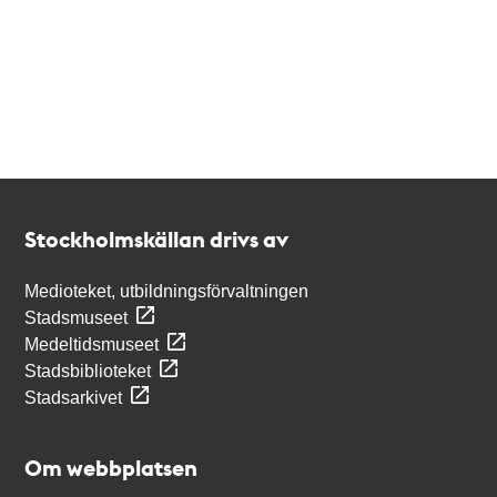
Kontakt
Stockholmskällan
Stockholmskällan drivs av
Medioteket, utbildningsförvaltningen
Stadsmuseet
Medeltidsmuseet
Stadsbiblioteket
Stadsarkivet
Om webbplatsen