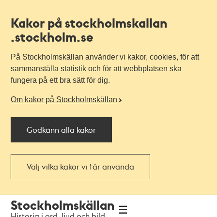
Kakor på stockholmskallan
.stockholm.se
På Stockholmskällan använder vi kakor, cookies, för att
sammanställa statistik och för att webbplatsen ska
fungera på ett bra sätt för dig.
Om kakor på Stockholmskällan
Godkänn alla kakor
Välj vilka kakor vi får använda
Till
Till
Stockholmskällan
navigationen
huvudinnehållet
Historia i ord, ljud och bild