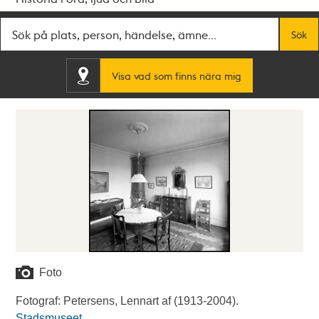
Fritextsök
Sök
Visa vad som finns nära mig
Foto
Fotograf: Petersens, Lennart af (1913-2004).
Stadsmuseet