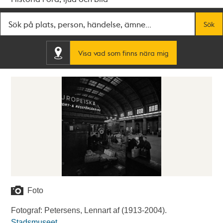
Fritextsök
Sök
Visa vad som finns nära mig
Foto
Fotograf: Petersens, Lennart af (1913-2004).
Stadsmuseet