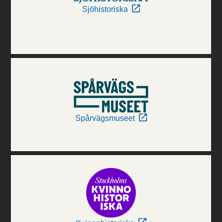
Sjöhistoriska
Spårvägsmuseet