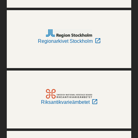
Regionarkivet Stockholm
Riksantikvarieämbetet