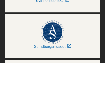
Kvinnohistoriska
Strindbergsmuseet
Thielska Galleriet