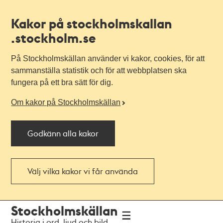
Kakor på stockholmskallan
.stockholm.se
På Stockholmskällan använder vi kakor, cookies, för att
sammanställa statistik och för att webbplatsen ska
fungera på ett bra sätt för dig.
Om kakor på Stockholmskällan
Godkänn alla kakor
Välj vilka kakor vi får använda
Till
Till
Stockholmskällan
navigationen
huvudinnehållet
Historia i ord, ljud och bild