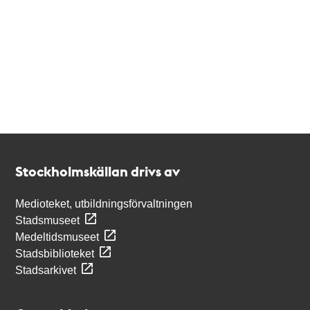
Kontakt
Stockholmskällan
Stockholmskällan drivs av
Medioteket, utbildningsförvaltningen
Stadsmuseet
Medeltidsmuseet
Stadsbiblioteket
Stadsarkivet