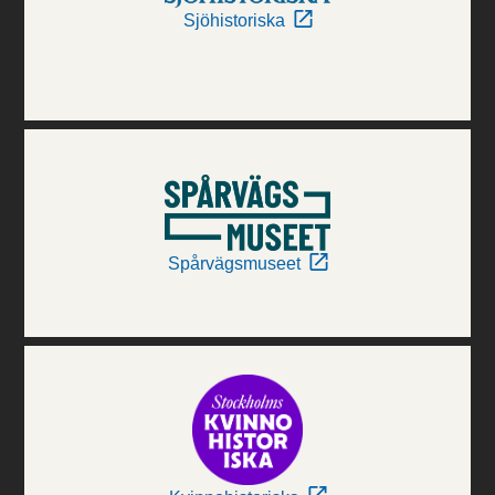
Sjöhistoriska
Spårvägsmuseet