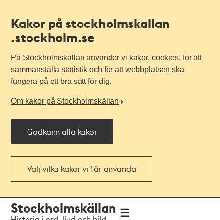
Kakor på stockholmskallan
.stockholm.se
På Stockholmskällan använder vi kakor, cookies, för att
sammanställa statistik och för att webbplatsen ska
fungera på ett bra sätt för dig.
Om kakor på Stockholmskällan
Godkänn alla kakor
Välj vilka kakor vi får använda
Till
Till
Stockholmskällan
navigationen
huvudinnehållet
Historia i ord, ljud och bild