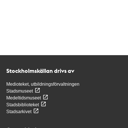
Kontakt
Stockholmskällan
Stockholmskällan drivs av
Medioteket, utbildningsförvaltningen
Stadsmuseet
Medeltidsmuseet
Stadsbiblioteket
Stadsarkivet