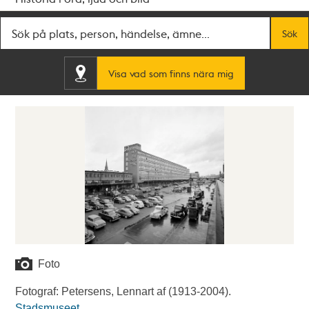
Fritextsök
Sök
Visa vad som finns nära mig
Foto
Fotograf: Petersens, Lennart af (1913-2004).
Stadsmuseet