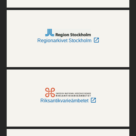
Regionarkivet Stockholm
Riksantikvarieämbetet