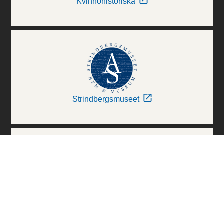
Kvinnohistoriska
Strindbergsmuseet
Thielska Galleriet