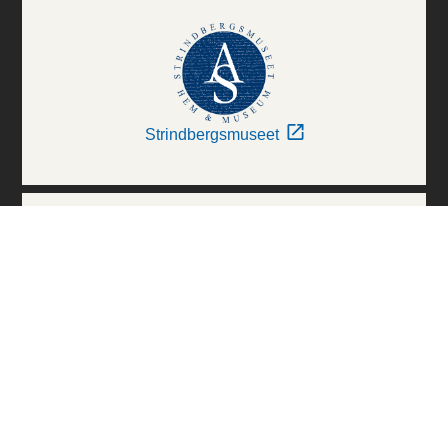
Strindbergsmuseet
Thielska Galleriet