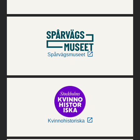
Spårvägsmuseet
Kvinnohistoriska