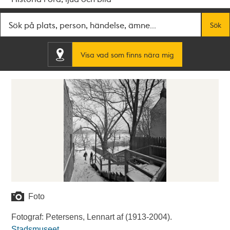
Fritextsök
Sök
Visa vad som finns nära mig
Foto
Fotograf: Petersens, Lennart af (1913-2004).
Stadsmuseet