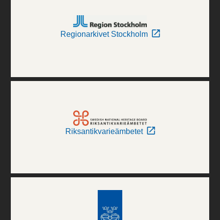
Regionarkivet Stockholm
Riksantikvarieämbetet