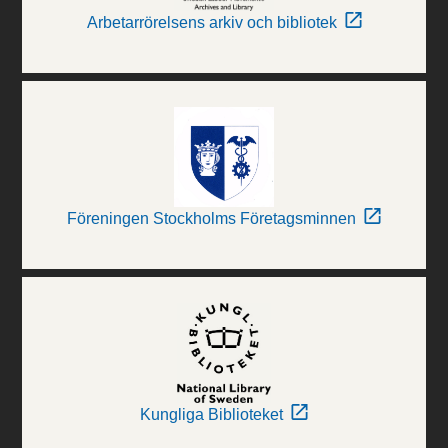
Arbetarrörelsens arkiv och bibliotek
Föreningen Stockholms Företagsminnen
Kungliga Biblioteket