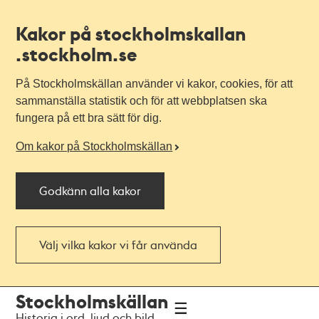
Kakor på stockholmskallan
.stockholm.se
På Stockholmskällan använder vi kakor, cookies, för att
sammanställa statistik och för att webbplatsen ska
fungera på ett bra sätt för dig.
Om kakor på Stockholmskällan
Godkänn alla kakor
Välj vilka kakor vi får använda
Till
Till
Stockholmskällan
navigationen
huvudinnehållet
Historia i ord, ljud och bild