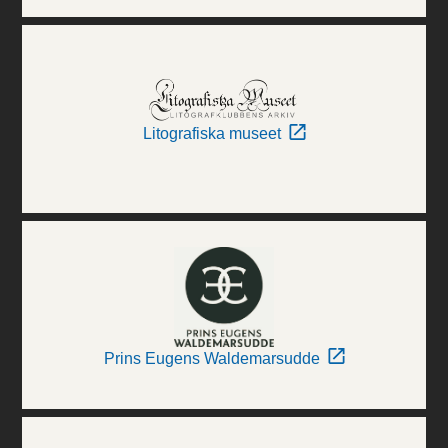
Litografiska museet
Prins Eugens Waldemarsudde