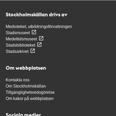
Kontakt
Stockholmskällan
Stockholmskällan drivs av
Medioteket, utbildningsförvaltningen
Stadsmuseet
Medeltidsmuseet
Stadsbiblioteket
Stadsarkivet
Om webbplatsen
Kontakta oss
Om Stockholmskällan
Tillgänglighetsredogörelse
Om kakor på webbplatsen
Sociala medier