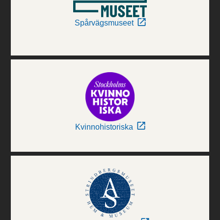
Spårvägsmuseet
Kvinnohistoriska