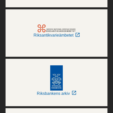
Riksantikvarieämbetet
Riksbankens arkiv