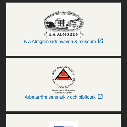
K A Almgren sidenväveri & museum
Arbetarrörelsens arkiv och bibliotek