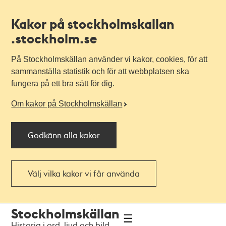
Kakor på stockholmskallan
.stockholm.se
På Stockholmskällan använder vi kakor, cookies, för att
sammanställa statistik och för att webbplatsen ska
fungera på ett bra sätt för dig.
Om kakor på Stockholmskällan
Godkänn alla kakor
Välj vilka kakor vi får använda
Till
Till
Stockholmskällan
navigationen
huvudinnehållet
Historia i ord, ljud och bild