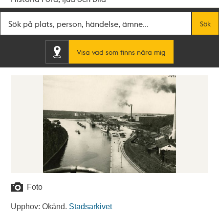
Fritextsök
Sök
Visa vad som finns nära mig
Foto
Upphov: Okänd.
Stadsarkivet