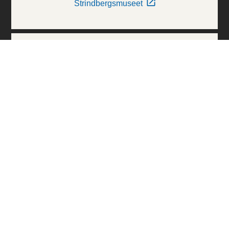
Strindbergsmuseet
Thielska Galleriet
Världskulturmuseerna