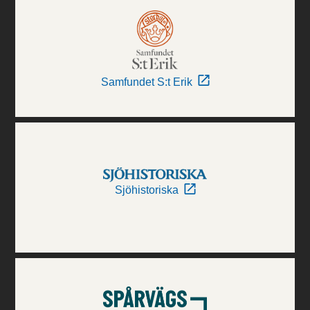
Samfundet S:t Erik
Sjöhistoriska