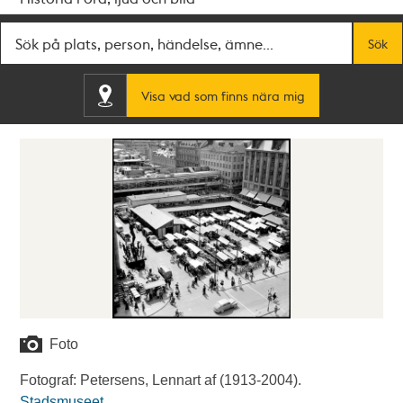
Fritextsök
Sök
Visa vad som finns nära mig
Foto
Fotograf: Petersens, Lennart af (1913-2004).
Stadsmuseet