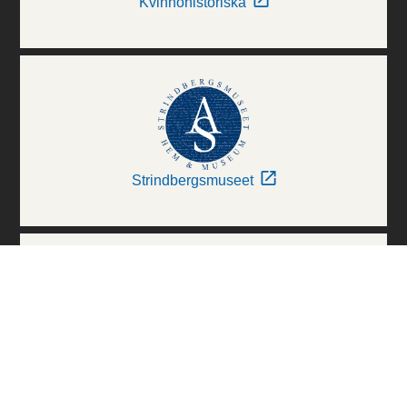
Kvinnohistoriska
Strindbergsmuseet
Thielska Galleriet