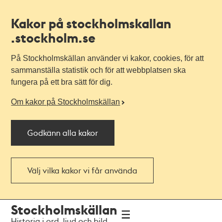
Kakor på stockholmskallan
.stockholm.se
På Stockholmskällan använder vi kakor, cookies, för att
sammanställa statistik och för att webbplatsen ska
fungera på ett bra sätt för dig.
Om kakor på Stockholmskällan
Godkänn alla kakor
Välj vilka kakor vi får använda
Till
Till
Stockholmskällan
navigationen
huvudinnehållet
Historia i ord, ljud och bild