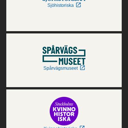
Sjöhistoriska
Spårvägsmuseet