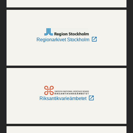
Regionarkivet Stockholm
Riksantikvarieämbetet