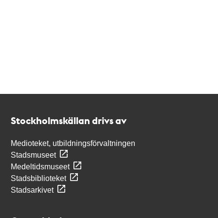
Kontakt
Stockholmskällan
Stockholmskällan drivs av
Medioteket, utbildningsförvaltningen
Stadsmuseet
Medeltidsmuseet
Stadsbiblioteket
Stadsarkivet