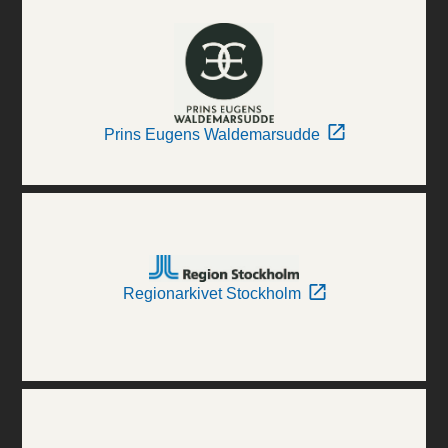
Prins Eugens Waldemarsudde
Regionarkivet Stockholm