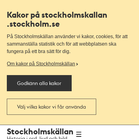
Kakor på stockholmskallan
.stockholm.se
På Stockholmskällan använder vi kakor, cookies, för att
sammanställa statistik och för att webbplatsen ska
fungera på ett bra sätt för dig.
Om kakor på Stockholmskällan
Godkänn alla kakor
Välj vilka kakor vi får använda
Till
Till
Stockholmskällan
navigationen
huvudinnehållet
Historia i ord, ljud och bild