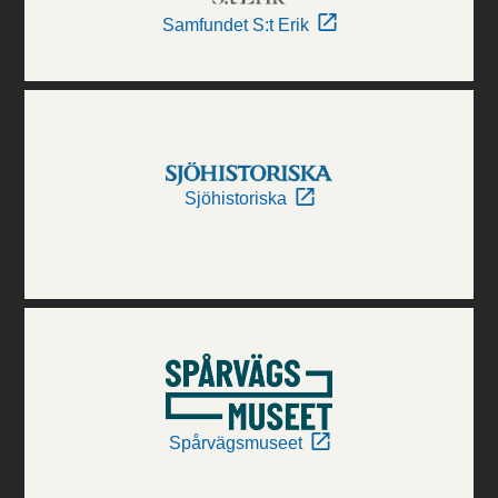
Samfundet S:t Erik
Sjöhistoriska
Spårvägsmuseet