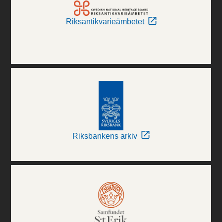
Riksantikvarieämbetet
Riksbankens arkiv