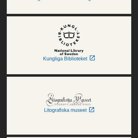
Kungliga Biblioteket
Litografiska museet