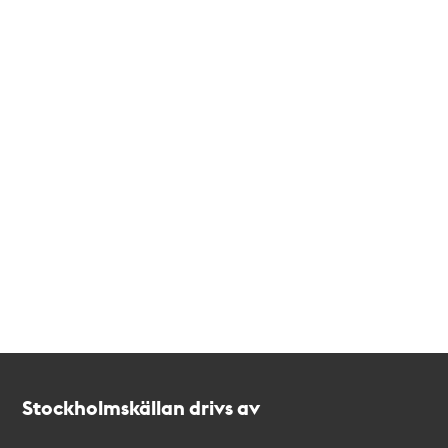
Kontakt
Stockholmskällan
Stockholmskällan drivs av