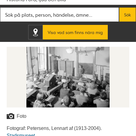
Fritextsök
Sök
Visa vad som finns nära mig
Foto
Fotograf: Petersens, Lennart af (1913-2004).
Stadsmuseet