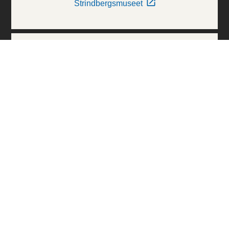
Strindbergsmuseet
Thielska Galleriet
Världskulturmuseerna