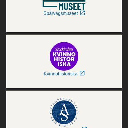
Spårvägsmuseet
Kvinnohistoriska