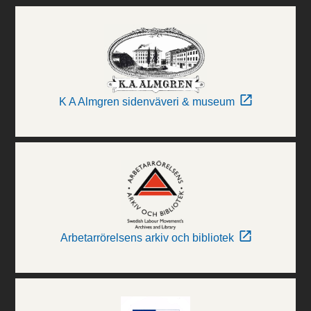
K A Almgren sidenväveri & museum
Arbetarrörelsens arkiv och bibliotek