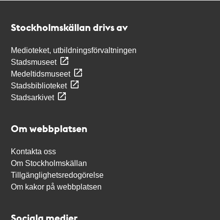
Kontakt
Stockholmskällan
Stockholmskällan drivs av
Medioteket, utbildningsförvaltningen
Stadsmuseet
Medeltidsmuseet
Stadsbiblioteket
Stadsarkivet
Om webbplatsen
Kontakta oss
Om Stockholmskällan
Tillgänglighetsredogörelse
Om kakor på webbplatsen
Sociala medier