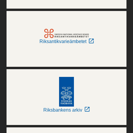
Riksantikvarieämbetet
Riksbankens arkiv