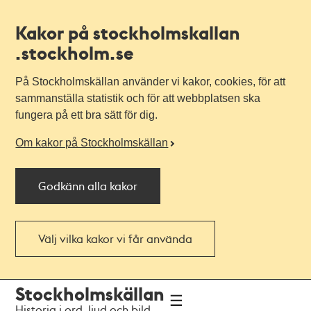
Kakor på stockholmskallan
.stockholm.se
På Stockholmskällan använder vi kakor, cookies, för att
sammanställa statistik och för att webbplatsen ska
fungera på ett bra sätt för dig.
Om kakor på Stockholmskällan
Godkänn alla kakor
Välj vilka kakor vi får använda
Till
Till
Stockholmskällan
navigationen
huvudinnehållet
Historia i ord, ljud och bild