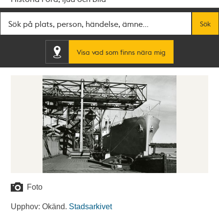
Fritextsök
Sök
Visa vad som finns nära mig
Foto
Upphov: Okänd.
Stadsarkivet