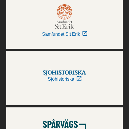
Samfundet S:t Erik
Sjöhistoriska