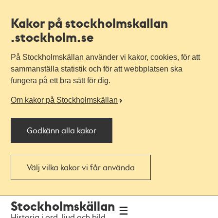
Kakor på stockholmskallan
.stockholm.se
På Stockholmskällan använder vi kakor, cookies, för att
sammanställa statistik och för att webbplatsen ska
fungera på ett bra sätt för dig.
Om kakor på Stockholmskällan
Godkänn alla kakor
Välj vilka kakor vi får använda
Till
Till
Stockholmskällan
navigationen
huvudinnehållet
Historia i ord, ljud och bild