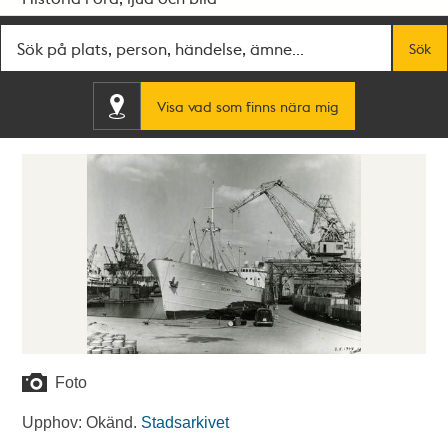
Fritextsök
Sök
Visa vad som finns nära mig
Foto
Upphov: Okänd.
Stadsarkivet