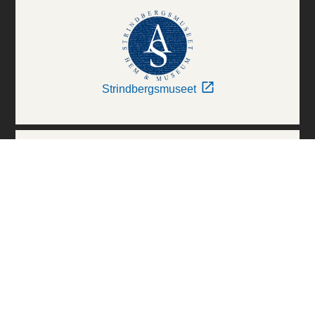
Strindbergsmuseet
Thielska Galleriet