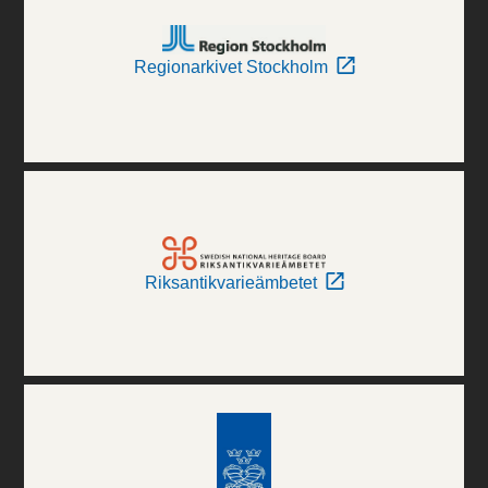
Regionarkivet Stockholm
Riksantikvarieämbetet