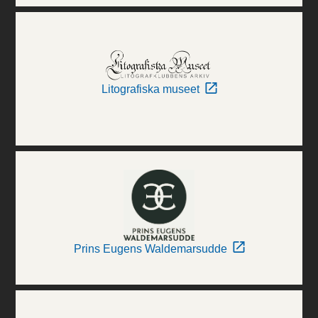
Litografiska museet
Prins Eugens Waldemarsudde