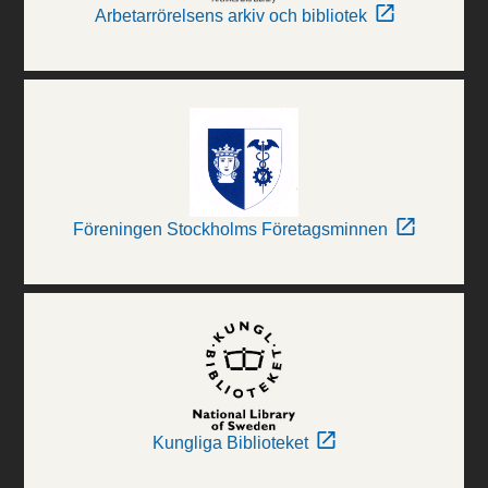
Arbetarrörelsens arkiv och bibliotek
Föreningen Stockholms Företagsminnen
Kungliga Biblioteket