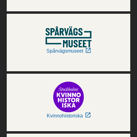
Spårvägsmuseet
Kvinnohistoriska