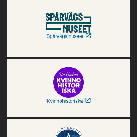
Spårvägsmuseet
Kvinnohistoriska