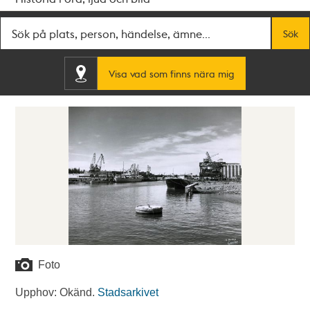
Fritextsök
Sök
Visa vad som finns nära mig
Foto
Upphov: Okänd.
Stadsarkivet