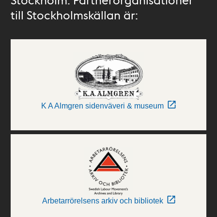
till Stockholmskällan är:
K A Almgren sidenväveri & museum
Arbetarrörelsens arkiv och bibliotek