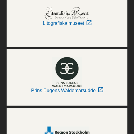
Litografiska museet
Prins Eugens Waldemarsudde