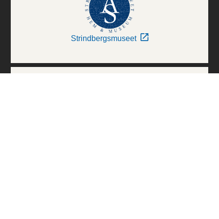
Strindbergsmuseet
Thielska Galleriet
Världskulturmuseerna