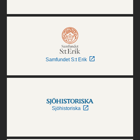
Samfundet S:t Erik
Sjöhistoriska