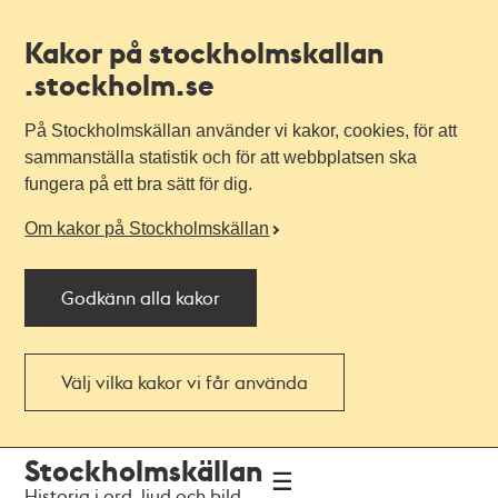
Kakor på stockholmskallan
.stockholm.se
På Stockholmskällan använder vi kakor, cookies, för att
sammanställa statistik och för att webbplatsen ska
fungera på ett bra sätt för dig.
Om kakor på Stockholmskällan
Godkänn alla kakor
Välj vilka kakor vi får använda
Till
Till
Stockholmskällan
navigationen
huvudinnehållet
Historia i ord, ljud och bild