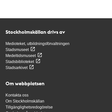
Kontakt
Stockholmskällan
Stockholmskällan drivs av
Medioteket, utbildningsförvaltningen
Stadsmuseet
Medeltidsmuseet
Stadsbiblioteket
Stadsarkivet
Om webbplatsen
Kontakta oss
Om Stockholmskällan
Tillgänglighetsredogörelse