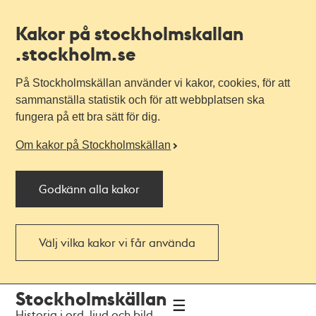
Kakor på stockholmskallan
.stockholm.se
På Stockholmskällan använder vi kakor, cookies, för att
sammanställa statistik och för att webbplatsen ska
fungera på ett bra sätt för dig.
Om kakor på Stockholmskällan
Godkänn alla kakor
Välj vilka kakor vi får använda
Till
Till
Stockholmskällan
navigationen
huvudinnehållet
Historia i ord, ljud och bild