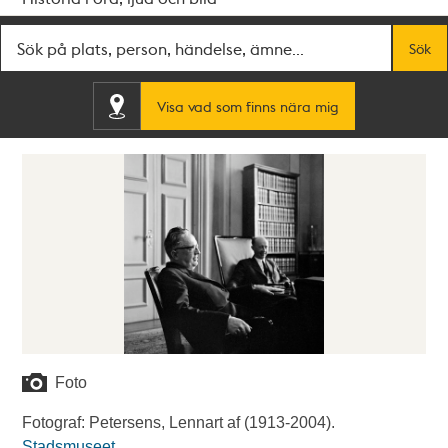
Fritextsök
Sök
Visa vad som finns nära mig
Foto
Fotograf: Petersens, Lennart af (1913-2004).
Stadsmuseet