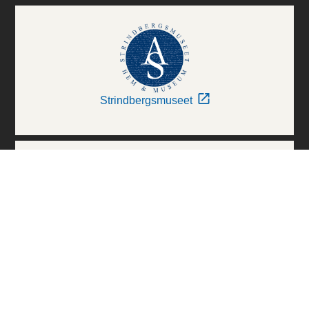
Strindbergsmuseet
Thielska Galleriet