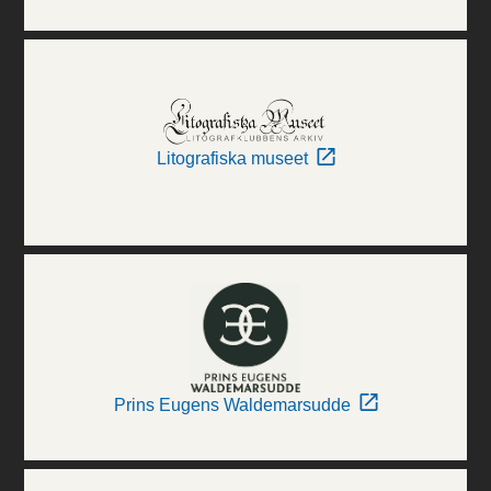
Litografiska museet
Prins Eugens Waldemarsudde