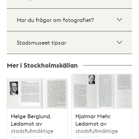
Har du frågor om fotografiet?
Stadsmuseet tipsar
Mer i Stockholmskällan
Relaterade
poster
och
teman
Helge Berglund.
Hjalmar Mehr.
Ledamot av
Ledamot av
stadsfullmäktige
stadsfullmäktige
1950-1965. Trafik-
1950-1971.