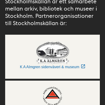
Stockholmskällan är ett samarbete
mellan arkiv, bibliotek och museer i
Stockholm. Partnerorganisationer
till Stockholmskällan är:
K A Almgren sidenväveri & museum