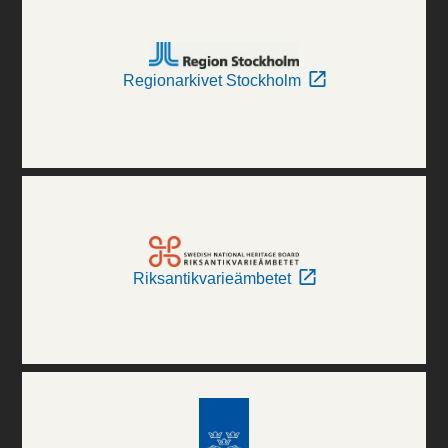
Regionarkivet Stockholm
Riksantikvarieämbetet