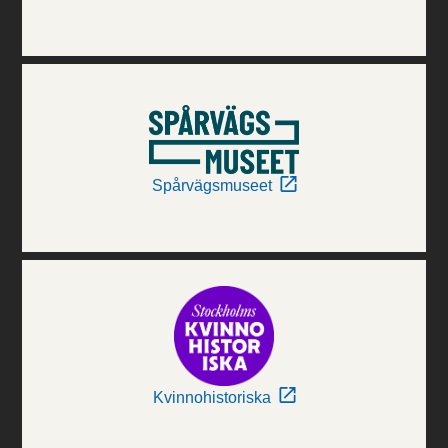
Spårvägsmuseet
Kvinnohistoriska