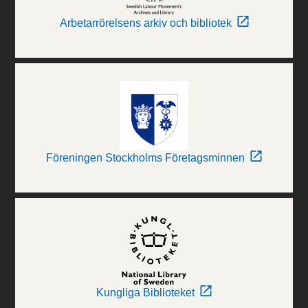
Arbetarrörelsens arkiv och bibliotek
Föreningen Stockholms Företagsminnen
Kungliga Biblioteket