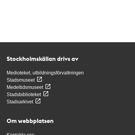
Kontakt
Stockholmskällan
Stockholmskällan drivs av
Medioteket, utbildningsförvaltningen
Stadsmuseet
Medeltidsmuseet
Stadsbiblioteket
Stadsarkivet
Om webbplatsen
Kontakta oss