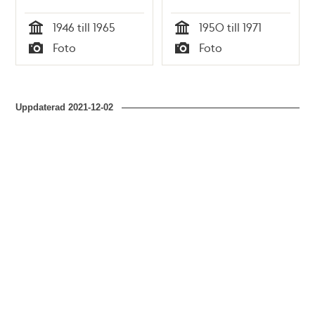
och
Borgarråd 1948-1971
1946 till 1965
1950 till 1971
stadsbyggnadsborgarråd
Tid
Tid
Foto
Foto
1946-1965
Typ
Typ
Uppdaterad
2021-12-02