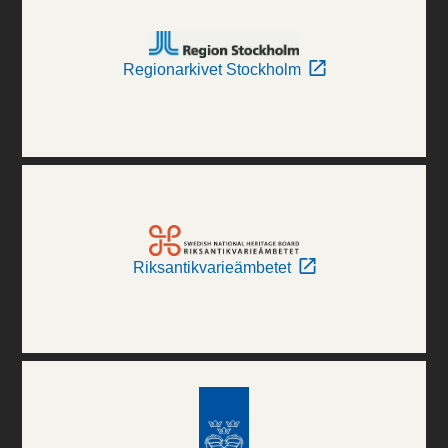
Regionarkivet Stockholm
Riksantikvarieämbetet