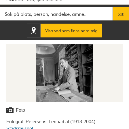
Fritextsök
Sök
Visa vad som finns nära mig
Foto
Fotograf: Petersens, Lennart af (1913-2004).
Stadsmuseet