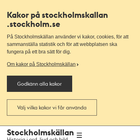
Kakor på stockholmskallan
.stockholm.se
På Stockholmskällan använder vi kakor, cookies, för att
sammanställa statistik och för att webbplatsen ska
fungera på ett bra sätt för dig.
Om kakor på Stockholmskällan
Godkänn alla kakor
Välj vilka kakor vi får använda
Till
Till
Stockholmskällan
navigationen
huvudinnehållet
Historia i ord, ljud och bild