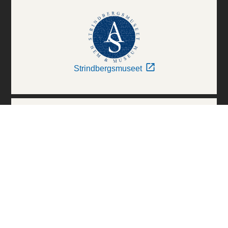
Strindbergsmuseet
Thielska Galleriet