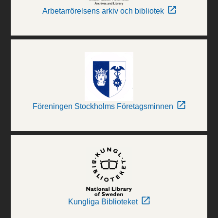
Arbetarrörelsens arkiv och bibliotek
Föreningen Stockholms Företagsminnen
Kungliga Biblioteket