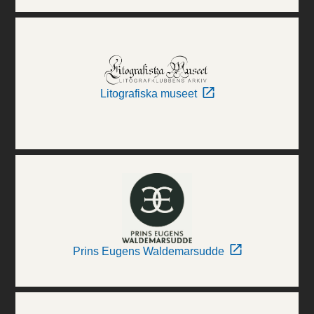
Litografiska museet
Prins Eugens Waldemarsudde