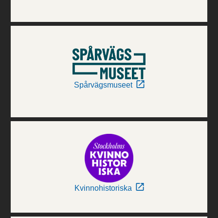
Spårvägsmuseet
Kvinnohistoriska