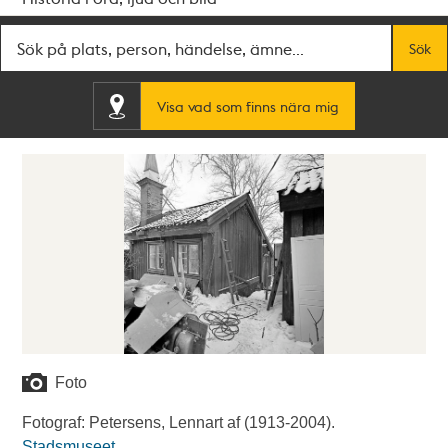
Fritextsök
Sök
Visa vad som finns nära mig
Foto
Fotograf: Petersens, Lennart af (1913-2004).
Stadsmuseet