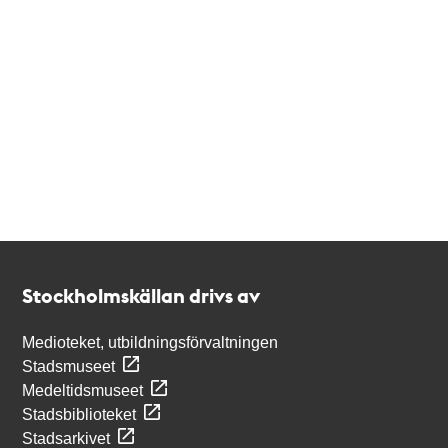
Kontakt
Stockholmskällan
Stockholmskällan drivs av
Medioteket, utbildningsförvaltningen
Stadsmuseet
Medeltidsmuseet
Stadsbiblioteket
Stadsarkivet