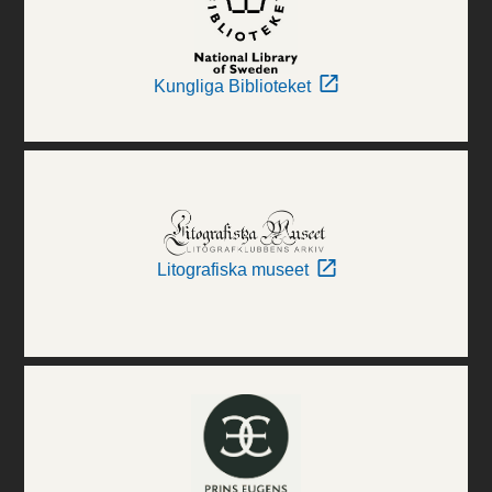
Kungliga Biblioteket
Litografiska museet