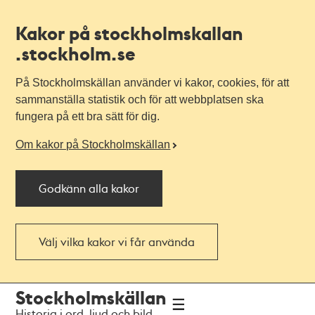
Kakor på stockholmskallan
.stockholm.se
På Stockholmskällan använder vi kakor, cookies, för att
sammanställa statistik och för att webbplatsen ska
fungera på ett bra sätt för dig.
Om kakor på Stockholmskällan
Godkänn alla kakor
Välj vilka kakor vi får använda
Till
Till
Stockholmskällan
navigationen
huvudinnehållet
Historia i ord, ljud och bild