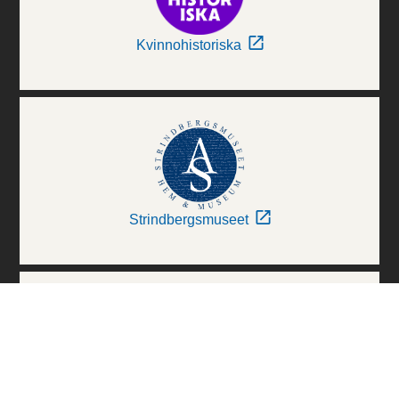
Kvinnohistoriska
Strindbergsmuseet
Thielska Galleriet