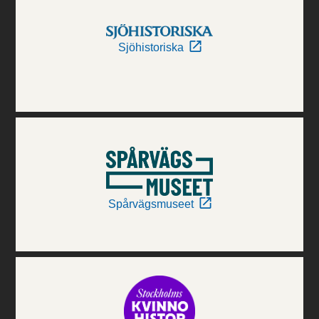
Sjöhistoriska
Spårvägsmuseet