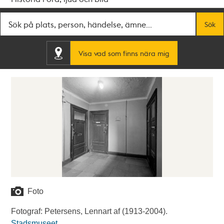
Fritextsök
Sök
Visa vad som finns nära mig
Foto
Fotograf: Petersens, Lennart af (1913-2004).
Stadsmuseet