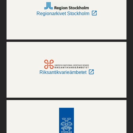
Regionarkivet Stockholm
Riksantikvarieämbetet