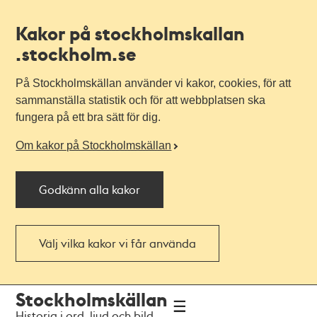
Kakor på stockholmskallan
.stockholm.se
På Stockholmskällan använder vi kakor, cookies, för att
sammanställa statistik och för att webbplatsen ska
fungera på ett bra sätt för dig.
Om kakor på Stockholmskällan
Godkänn alla kakor
Välj vilka kakor vi får använda
Till
Till
Stockholmskällan
navigationen
huvudinnehållet
Historia i ord, ljud och bild