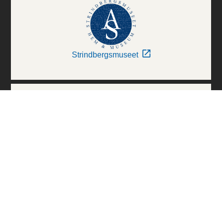
Strindbergsmuseet
Thielska Galleriet