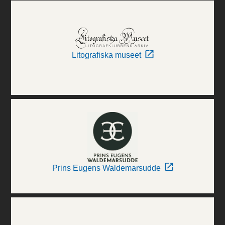
Litografiska museet
Prins Eugens Waldemarsudde