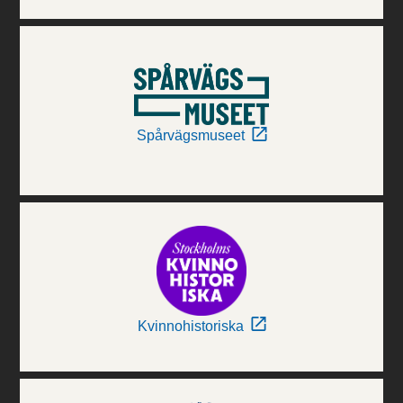
Spårvägsmuseet
Kvinnohistoriska