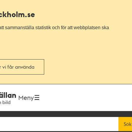
ockholm.se
tt sammanställa statistik och för att webbplatsen ska
or vi får använda
ällan
Meny
h bild
Sök