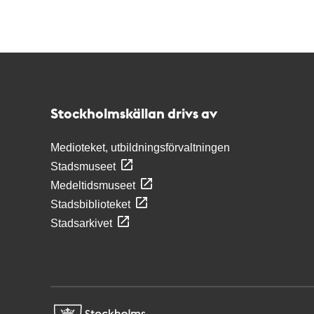
Kontakt
Stockholmskällan
Stockholmskällan drivs av
Medioteket, utbildningsförvaltningen
Stadsmuseet
Medeltidsmuseet
Stadsbiblioteket
Stadsarkivet