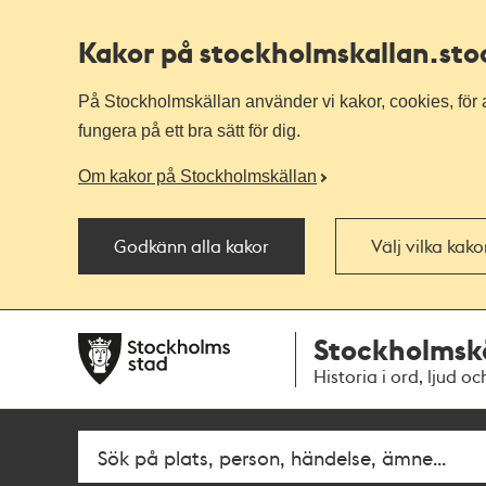
Kakor på stockholmskallan
.st
På Stockholmskällan använder vi kakor, cookies, för a
fungera på ett bra sätt för dig.
Om kakor på Stockholmskällan
Godkänn alla kakor
Välj vilka kak
Till
Till
Stockholmsk
navigationen
huvudinnehållet
Historia i ord, ljud oc
Fritextsök