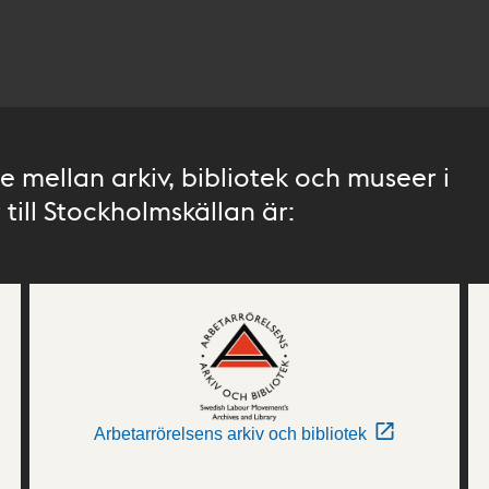
 mellan arkiv, bibliotek och museer i
till Stockholmskällan är:
Arbetarrörelsens arkiv och bibliotek