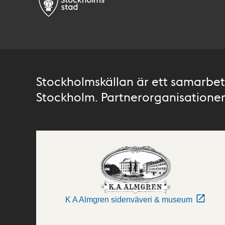
Stockholmskällan är ett samarbete
Stockholm. Partnerorganisationer 
K A Almgren sidenväveri & museum