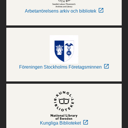
Arbetarrörelsens arkiv och bibliotek
Föreningen Stockholms Företagsminnen
Kungliga Biblioteket