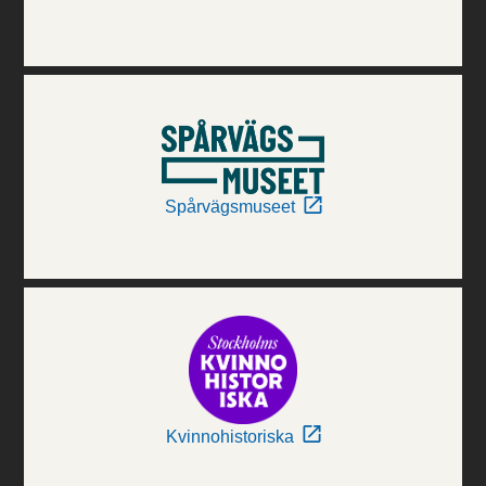
Spårvägsmuseet
Kvinnohistoriska