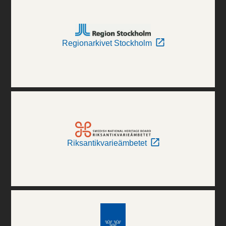
Regionarkivet Stockholm
Riksantikvarieämbetet