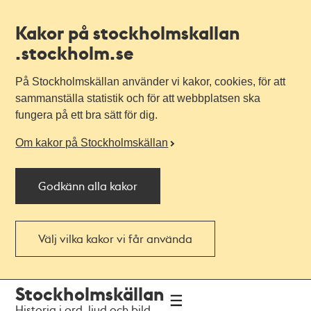
Kakor på stockholmskallan
.stockholm.se
På Stockholmskällan använder vi kakor, cookies, för att
sammanställa statistik och för att webbplatsen ska
fungera på ett bra sätt för dig.
Om kakor på Stockholmskällan
Godkänn alla kakor
Välj vilka kakor vi får använda
Till
Till
Stockholmskällan
navigationen
huvudinnehållet
Historia i ord, ljud och bild