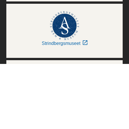
Strindbergsmuseet
Thielska Galleriet