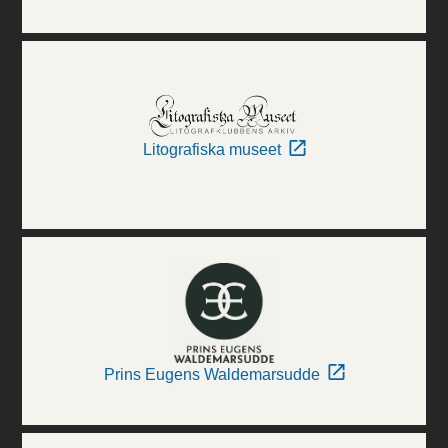
Litografiska museet
Prins Eugens Waldemarsudde