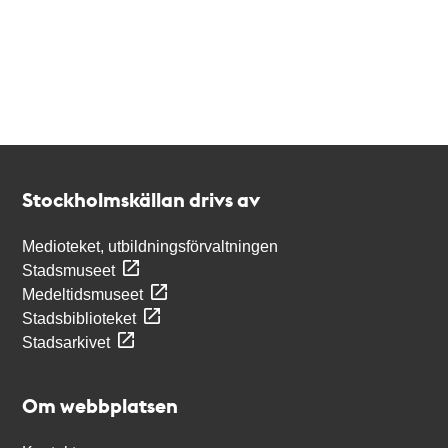
Kontakt
Stockholmskällan
Stockholmskällan drivs av
Medioteket, utbildningsförvaltningen
Stadsmuseet
Medeltidsmuseet
Stadsbiblioteket
Stadsarkivet
Om webbplatsen